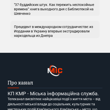
"37 буддийских штук. Как пережить неспокойные
времена": книга выходного дня с Библиотекой на
Шевченко
Прецедент в международном сотрудничестве: из
Иордании в Украину впервые экстрадировали
наркодельца из Днепра
Про канал
КП КМР - Міська інформаційна служба.
Телеканал висвітлює найцікавіші події з життя міста – від
діяльності міської влади до соціальних, культурних та
мистецьких подій Кам’янського.Кам’янське – місто, що