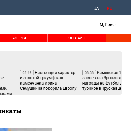
UA
RU
Поиск
ГАЛЕРЕЯ
ОН-ЛАЙН
Настоящий характер
Каменская "Надія"
08:46
08:38
08
и золотой триумф: как
завоевала бронзовые
Ан
каменчанка Ирина
награды на футбольном
си
Семушкина покорила Европу
турнире в Трускавце
Ка
ификаты