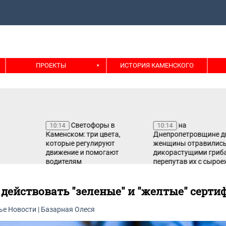
ПРОЕКТЫ
ИСТОРИЯ КАМЕНСКОГО
Светофоры в
на
10:14
10:14
Каменском: три цвета,
Днепропетровщине две
которые регулируют
женщины отравились
движение и помогают
дикорастущими грибами,
водителям
перепутав их с сыроежками
 действовать "зеленые" и "желтые" серт
ье
Новости
|
Базарная Олеся