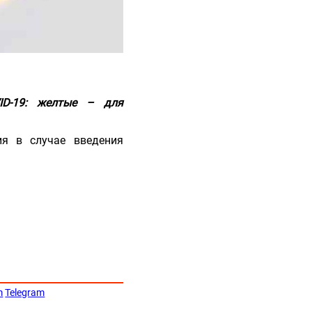
ID-19: желтые – для
ия в случае введения
m
Telegram