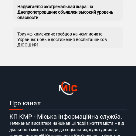
Надвигается экстремальная жара: на
Днепропетровщине объявлен высокий уровень
опасности
Триумф каменских гребцов на чемпионате
Украины: новые достижения воспитанников
ДЮСШ №1
Про канал
КП КМР - Міська інформаційна служба.
Телеканал висвітлює найцікавіші події з життя міста – від
діяльності міської влади до соціальних, культурних та
мистецьких подій Кам’янського.Кам’янське – місто, що