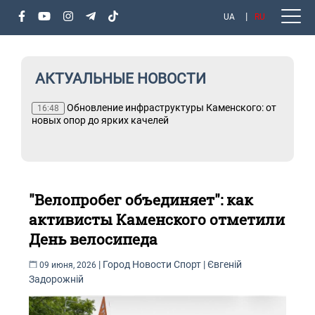
UA
RU
АКТУАЛЬНЫЕ НОВОСТИ
Обновление инфраструктуры Каменского: от
16:48
новых опор до ярких качелей
"Велопробег объединяет": как
активисты Каменского отметили
День велосипеда
|
Город
Новости
Спорт
|
Євгеній
09 июня, 2026
Задорожній