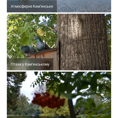
Атмосферне Кам’янське
Птахи у Кам’янському