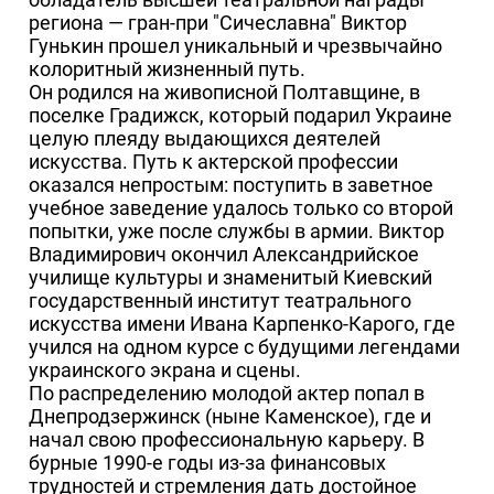
региона — гран-при "Сичеславна" Виктор
Гунькин прошел уникальный и чрезвычайно
колоритный жизненный путь.
Он родился на живописной Полтавщине, в
поселке Градижск, который подарил Украине
целую плеяду выдающихся деятелей
искусства. Путь к актерской профессии
оказался непростым: поступить в заветное
учебное заведение удалось только со второй
попытки, уже после службы в армии. Виктор
Владимирович окончил Александрийское
училище культуры и знаменитый Киевский
государственный институт театрального
искусства имени Ивана Карпенко-Карого, где
учился на одном курсе с будущими легендами
украинского экрана и сцены.
По распределению молодой актер попал в
Днепродзержинск (ныне Каменское), где и
начал свою профессиональную карьеру. В
бурные 1990-е годы из-за финансовых
трудностей и стремления дать достойное