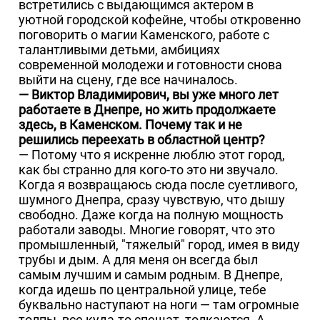
встретились с выдающимся актером в
уютной городской кофейне, чтобы откровенно
поговорить о магии Каменского, работе с
талантливыми детьми, амбициях
современной молодежи и готовности снова
выйти на сцену, где все начиналось.
— Виктор Владимирович, вы уже много лет
работаете в Днепре, но жить продолжаете
здесь, в Каменском. Почему так и не
решились переехать в областной центр?
— Потому что я искренне люблю этот город,
как бы странно для кого-то это ни звучало.
Когда я возвращаюсь сюда после суетливого,
шумного Днепра, сразу чувствую, что дышу
свободно. Даже когда на полную мощность
работали заводы. Многие говорят, что это
промышленный, "тяжелый" город, имея в виду
трубы и дым. А для меня он всегда был
самым лучшим и самым родным. В Днепре,
когда идешь по центральной улице, тебе
буквально наступают на ноги — там огромные
толпы, все куда-то спешат, толкаются. А