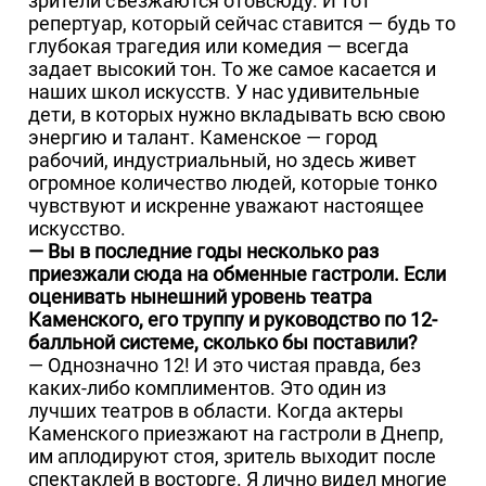
зрители съезжаются отовсюду. И тот
репертуар, который сейчас ставится — будь то
глубокая трагедия или комедия — всегда
задает высокий тон. То же самое касается и
наших школ искусств. У нас удивительные
дети, в которых нужно вкладывать всю свою
энергию и талант. Каменское — город
рабочий, индустриальный, но здесь живет
огромное количество людей, которые тонко
чувствуют и искренне уважают настоящее
искусство.
— Вы в последние годы несколько раз
приезжали сюда на обменные гастроли. Если
оценивать нынешний уровень театра
Каменского, его труппу и руководство по 12-
балльной системе, сколько бы поставили?
— Однозначно 12! И это чистая правда, без
каких-либо комплиментов. Это один из
лучших театров в области. Когда актеры
Каменского приезжают на гастроли в Днепр,
им аплодируют стоя, зритель выходит после
спектаклей в восторге. Я лично видел многие