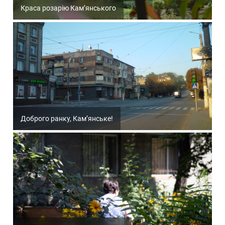
Краса розарію Кам’янського
Доброго ранку, Кам’янське!