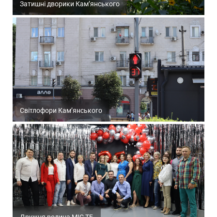
Затишні дворики Кам’янського
Світлофори Кам’янського