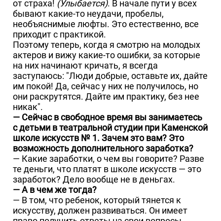
от страха!
(Улыбается)
. В начале пути у всех
бывают какие-то неудачи, пробелы,
необъяснимые люфты. Это естественно, все
приходит с практикой.
Поэтому теперь, когда я смотрю на молодых
актеров и вижу какие-то ошибки, за которые
на них начинают кричать, я всегда
заступаюсь: "Люди добрые, оставьте их, дайте
им покой! Да, сейчас у них не получилось, но
они раскрутятся. Дайте им практику, без нее
никак".
— Сейчас в свободное время вы занимаетесь
с детьми в театральной студии при Каменской
школе искусств № 1. Зачем это вам? Это
возможность дополнительного заработка?
— Какие заработки, о чем вы говорите? Разве
те деньги, что платят в школе искусств — это
заработок? Дело вообще не в деньгах.
— А в чем же тогда?
— В том, что ребенок, который тянется к
искусству, должен развиваться. Он имеет
право получить ответы на свои вопросы,