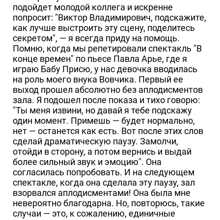
подойдет молодой коллега и искренне
попросит: "Виктор Владимирович, подскажите,
как лучше выстроить эту сцену, поделитесь
секретом", — я всегда приду на помощь.
Помню, когда мы репетировали спектакль "В
конце времен" по пьесе Павла Арье, где я
играю Бабу Присю, у нас девочка вводилась
на роль моего внука Вовчика. Первый ее
выход прошел абсолютно без аплодисментов
зала. Я подошел после показа и тихо говорю:
"Ты меня извини, но давай я тебе подскажу
один момент. Примешь — будет нормально,
нет — останется как есть. Вот после этих слов
сделай драматическую паузу. Замолчи,
отойди в сторону, а потом вернись и выдай
более сильный звук и эмоцию". Она
согласилась попробовать. И на следующем
спектакле, когда она сделала эту паузу, зал
взорвался аплодисментами! Она была мне
невероятно благодарна. Но, повторюсь, такие
случаи — это, к сожалению, единичные