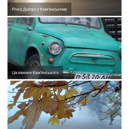
Річка Дніпро у Кам’янському
Цікавинки Кам’янського