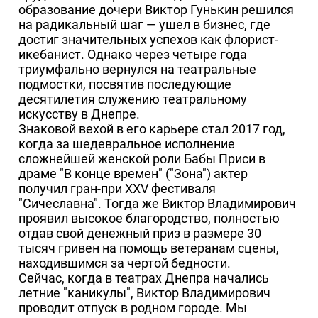
образование дочери Виктор Гунькин решился
на радикальный шаг — ушел в бизнес, где
достиг значительных успехов как флорист-
икебанист. Однако через четыре года
триумфально вернулся на театральные
подмостки, посвятив последующие
десятилетия служению театральному
искусству в Днепре.
Знаковой вехой в его карьере стал 2017 год,
когда за шедевральное исполнение
сложнейшей женской роли Бабы Приси в
драме "В конце времен" ("Зона") актер
получил гран-при XXV фестиваля
"Сичеславна". Тогда же Виктор Владимирович
проявил высокое благородство, полностью
отдав свой денежный приз в размере 30
тысяч гривен на помощь ветеранам сцены,
находившимся за чертой бедности.
Сейчас, когда в театрах Днепра начались
летние "каникулы", Виктор Владимирович
проводит отпуск в родном городе. Мы