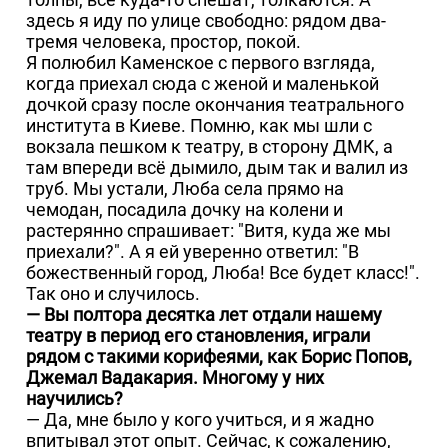
здесь я иду по улице свободно: рядом два-
тремя человека, простор, покой.
Я полюбил Каменское с первого взгляда,
когда приехал сюда с женой и маленькой
дочкой сразу после окончания театрального
института в Киеве. Помню, как мы шли с
вокзала пешком к театру, в сторону ДМК, а
там впереди всё дымило, дым так и валил из
труб. Мы устали, Люба села прямо на
чемодан, посадила дочку на колени и
растерянно спрашивает: "Витя, куда же мы
приехали?". А я ей уверенно ответил: "В
божественный город, Люба! Все будет класс!".
Так оно и случилось.
— Вы полтора десятка лет отдали нашему
театру в период его становления, играли
рядом с такими корифеями, как Борис Попов,
Джемал Вадакария. Многому у них
научились?
— Да, мне было у кого учиться, и я жадно
впитывал этот опыт. Сейчас, к сожалению,