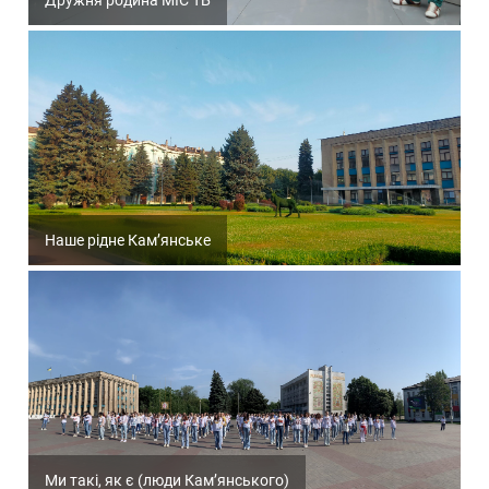
Дружня родина МІС ТБ
Наше рідне Кам’янське
Ми такі, як є (люди Кам’янського)