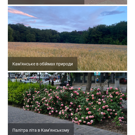
Кам’янське в обіймах природи
Палітра літа в Кам’янському