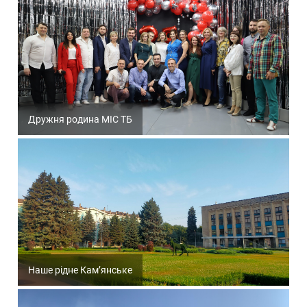
Дружня родина МІС ТБ
Наше рідне Кам’янське