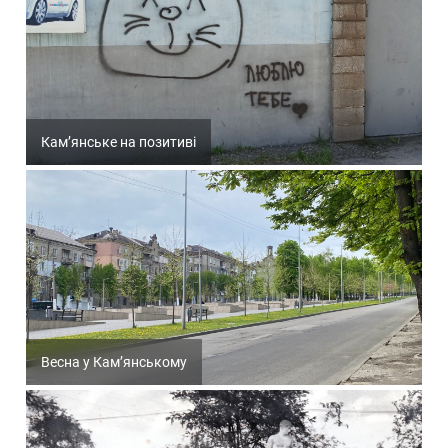
Кам’янське на позитиві
Весна у Кам’янському