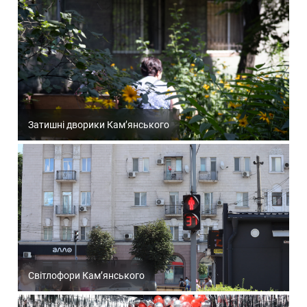
Затишні дворики Кам’янського
Світлофори Кам’янського