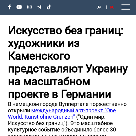
UA
RU
Искусство без границ:
художники из
Каменского
представляют Украину
на масштабном
проекте в Германии
В немецком городе Вуппертале торжественно
открыли
международный арт-проект "One
World. Kunst ohne Grenzen"
("Один мир.
Искусство без границ"). Это масштабное
культурное событие объединило более 30
художников и скульпторов из городов-