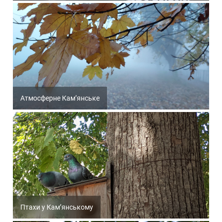
Атмосферне Кам’янське
Птахи у Кам’янському