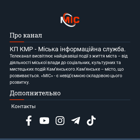
Про канал
КП КМР - Міська інформаційна служба.
Телеканал висвітлює найцікавіші події з життя міста – від
діяльності міської влади до соціальних, культурних та
мистецьких подій Кам’янського.Кам’янське – місто, що
розвивається. «МІС» - є невід’ємною складовою цього
розвитку.
Дополнительно
Контакты