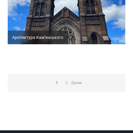
Архітектура Кам’янського
Пагинация
записей
1
2
Далее