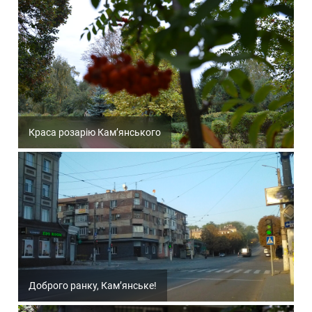
Краса розарію Кам’янського
Доброго ранку, Кам’янське!