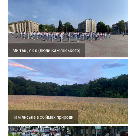
Ми такі, як є (люди Кам’янського)
Кам’янське в обіймах природи