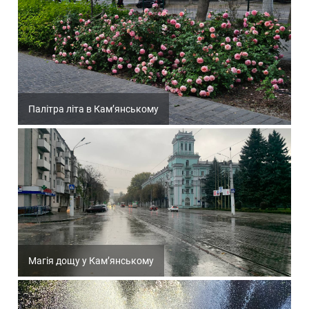
Палітра літа в Кам’янському
Магія дощу у Кам’янському