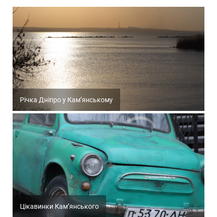
Річка Дніпро у Кам’янському
Цікавинки Кам’янського