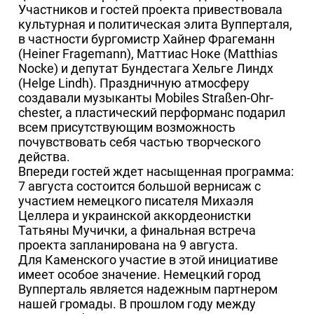
Участников и гостей проекта привествовала
культурная и политическая элита Вупперталя,
в частности бургомистр Хайнер Фрагеманн
(Heiner Fragemann), Маттиас Ноке (Matthias
Nocke) и депутат Бундестага Хельге Линдх
(Helge Lindh). Праздничную атмосферу
создавали музыканты Mobiles Straßen-Ohr-
chester, а пластический перформанс подарил
всем присутствующим возможность
почувствовать себя частью творческого
действа.
Впереди гостей ждет насыщенная программа:
7 августа состоится большой вернисаж с
участием немецкого писателя Михаэля
Целлера и украинской аккордеонистки
Татьяны Мучички, а финальная встреча
проекта запланирована на 9 августа.
Для Каменского участие в этой инициативе
имеет особое значение. Немецкий город
Вупперталь является надежным партнером
нашей громады. В прошлом году между