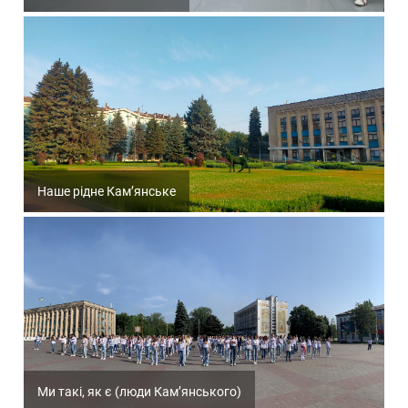
Наше рідне Кам’янське
Ми такі, як є (люди Кам’янського)