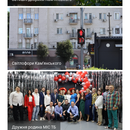
Світлофори Кам’янського
Дружня родина МІС ТБ