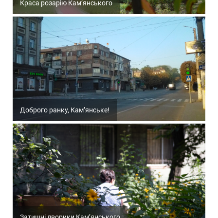
Краса розарію Кам’янського
Доброго ранку, Кам’янське!
Затишні дворики Кам’янського