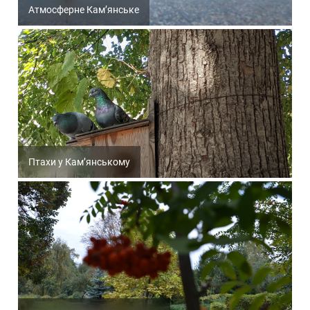
Атмосферне Кам’янське
Птахи у Кам’янському