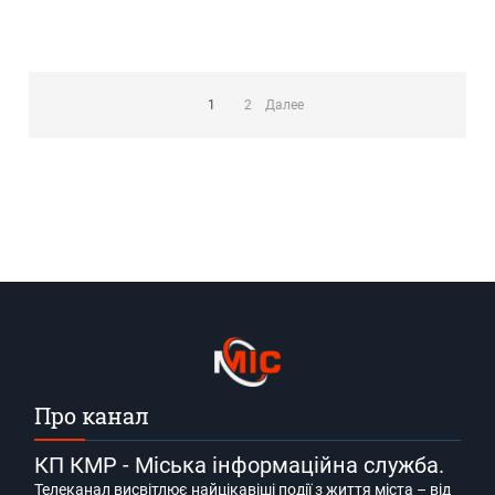
Пагинация
записей
1
2
Далее
Про канал
КП КМР - Міська інформаційна служба.
Телеканал висвітлює найцікавіші події з життя міста – від