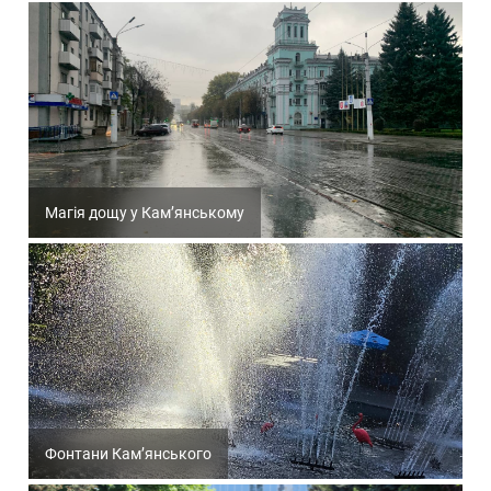
Магія дощу у Кам’янському
Фонтани Кам’янського