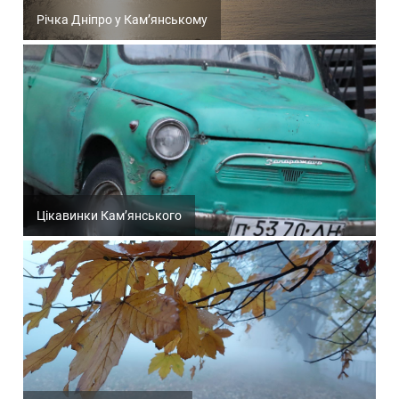
Річка Дніпро у Кам’янському
Цікавинки Кам’янського