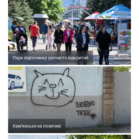
Парк відпочинку урочисто відкритий
Кам’янське на позитиві