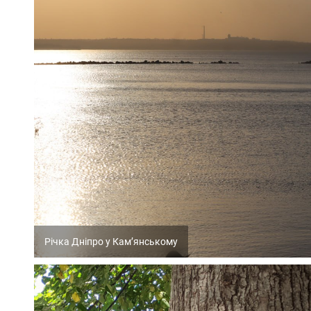
Річка Дніпро у Кам’янському