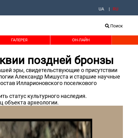
UA
RU
Поиск
ГАЛЕРЕЯ
ОН-ЛАЙН
квии поздней бронзы
ашей эры, свидетельствующие о присутствии
логии Александр Мишуста и старшие научные
состав Илларионовского поселкового
ть статус культурного наследия.
ц объекта археологии.