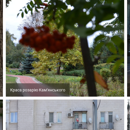
Краса розарію Кам’янського