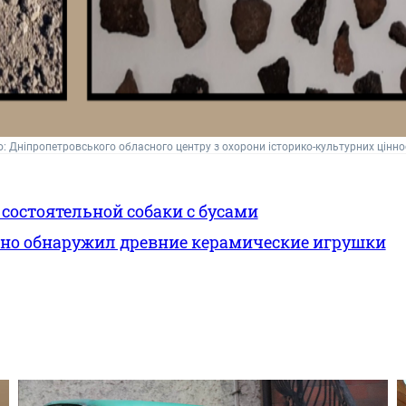
о: Дніпропетровського обласного центру з охорони історико-культурних цінно
состоятельной собаки с бусами
йно обнаружил древние керамические игрушки