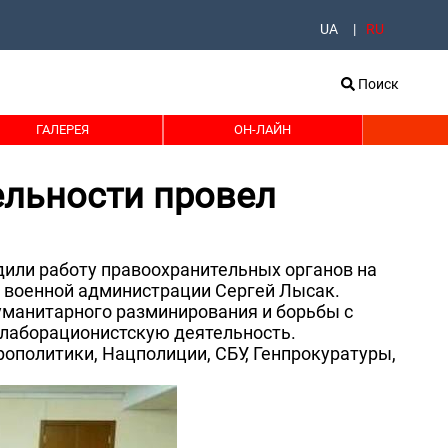
UA
RU
Поиск
ГАЛЕРЕЯ
ОН-ЛАЙН
ельности провел
дили работу правоохранительных органов на
 военной администрации Сергей Лысак.
уманитарного разминирования и борьбы с
оллаборационистскую деятельность.
ополитики, Нацполиции, СБУ, Генпрокуратуры,