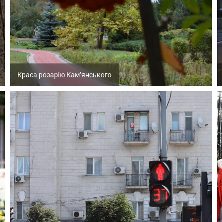
Краса розарію Кам’янського