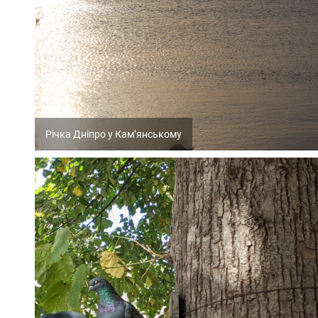
Річка Дніпро у Кам’янському