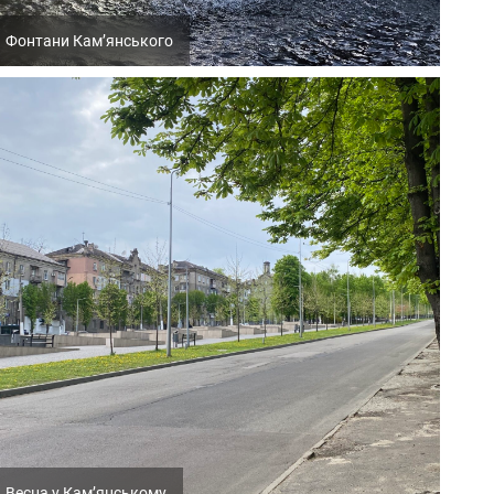
Фонтани Кам’янського
Весна у Кам’янському