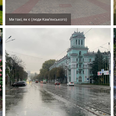
Ми такі, як є (люди Кам’янського)