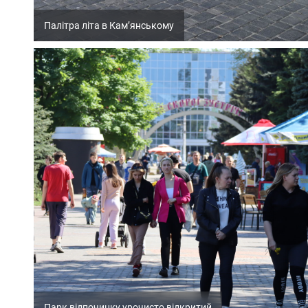
Палітра літа в Кам’янському
Парк відпочинку урочисто відкритий