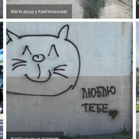
Магія дощу у Кам’янському
Кам’янське на позитиві