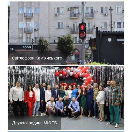
Світлофори Кам’янського
Дружня родина МІС ТБ