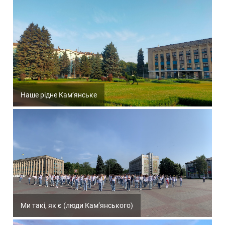
Наше рідне Кам’янське
Ми такі, як є (люди Кам’янського)