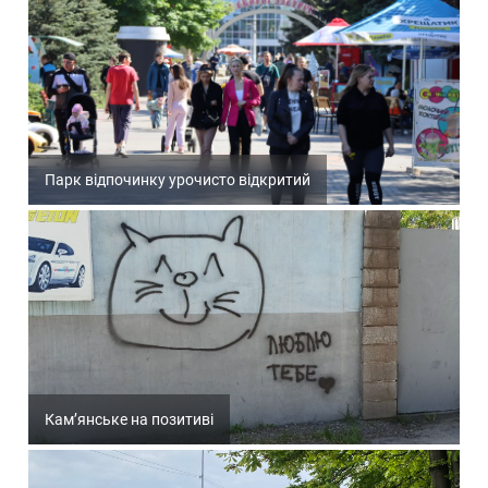
Парк відпочинку урочисто відкритий
Кам’янське на позитиві