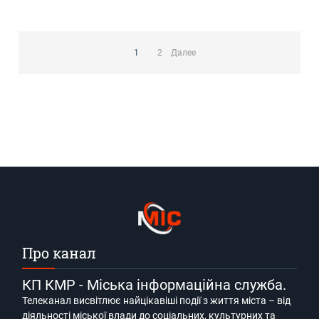
Пагинация
записей
1
2
Далее
Про канал
КП КМР - Міська інформаційна служба.
Телеканал висвітлює найцікавіші події з життя міста – від
діяльності міської влади до соціальних, культурних та