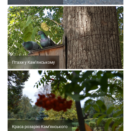
Птахи у Кам’янському
Краса розарію Кам’янського