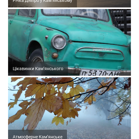
Річка Дніпро у Кам’янському
Цікавинки Кам’янського
Атмосферне Кам’янське