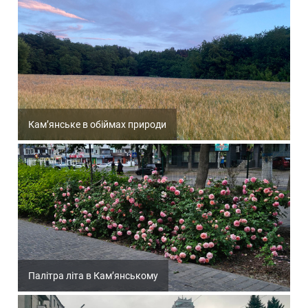
Кам’янське в обіймах природи
Палітра літа в Кам’янському