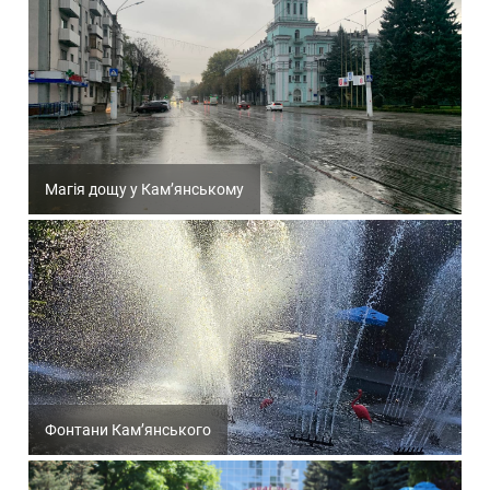
Магія дощу у Кам’янському
Фонтани Кам’янського