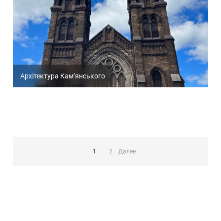
Архітектура Кам’янського
Пагинация
записей
1
2
Далее