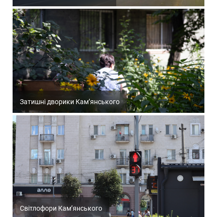
Затишні дворики Кам’янського
Світлофори Кам’янського