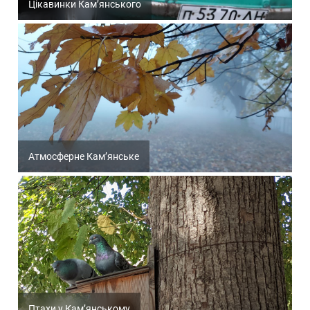
Цікавинки Кам’янського
Атмосферне Кам’янське
Птахи у Кам’янському