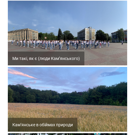
Ми такі, як є (люди Кам’янського)
Кам’янське в обіймах природи