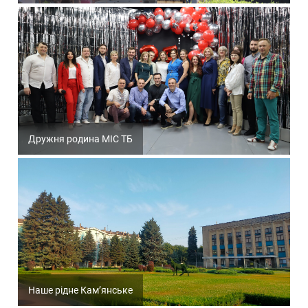
Дружня родина МІС ТБ
Наше рідне Кам’янське