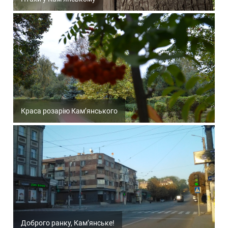
Краса розарію Кам’янського
Доброго ранку, Кам’янське!