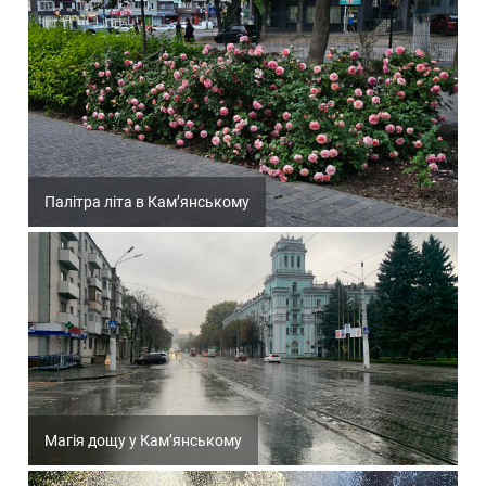
Палітра літа в Кам’янському
Магія дощу у Кам’янському