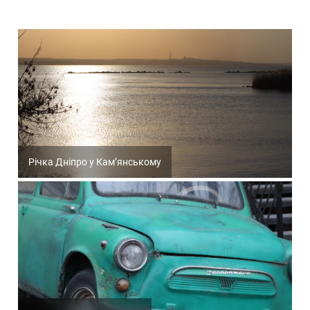
Річка Дніпро у Кам’янському