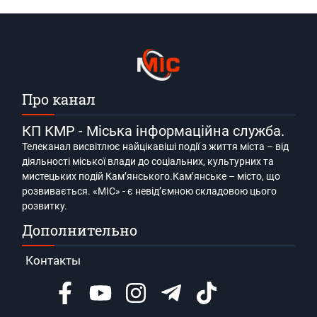
Про канал
КП КМР - Міська інформаційна служба.
Телеканал висвітлює найцікавіші події з життя міста – від
діяльності міської влади до соціальних, культурних та
мистецьких подій Кам’янського.Кам’янське – місто, що
розвивається. «МІС» - є невід’ємною складовою цього
розвитку.
Дополнительно
Контакты