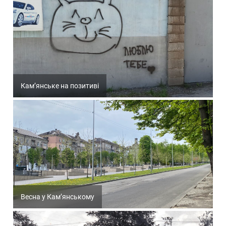
Кам’янське на позитиві
Весна у Кам’янському