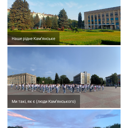
Наше рідне Кам’янське
Ми такі, як є (люди Кам’янського)