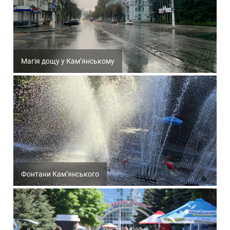
Магія дощу у Кам’янському
Фонтани Кам’янського