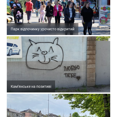
Парк відпочинку урочисто відкритий
Кам’янське на позитиві