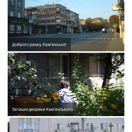
Доброго ранку, Кам’янське!
Затишні дворики Кам’янського