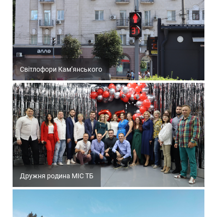
Світлофори Кам’янського
Дружня родина МІС ТБ