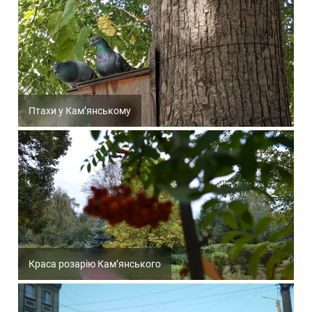
Птахи у Кам’янському
Краса розарію Кам’янського