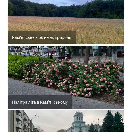
Кам’янське в обіймах природи
Палітра літа в Кам’янському