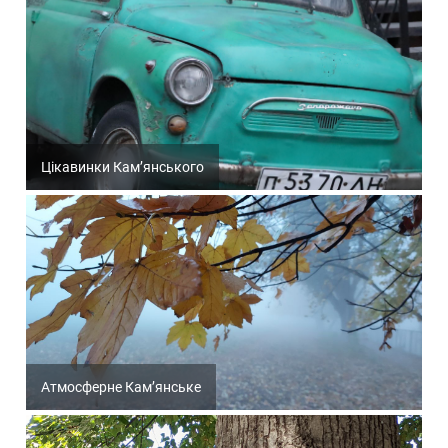
Цікавинки Кам’янського
Атмосферне Кам’янське