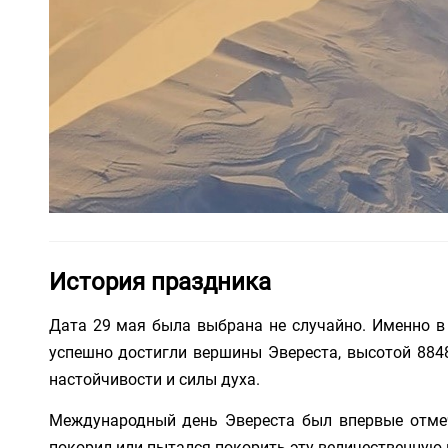
История праздника
Дата 29 мая была выбрана не случайно. Именно в
успешно достигли вершины Эвереста, высотой 884
настойчивости и силы духа.
Международный день Эвереста был впервые отмече
покорил или пытался покорить эту величественную 