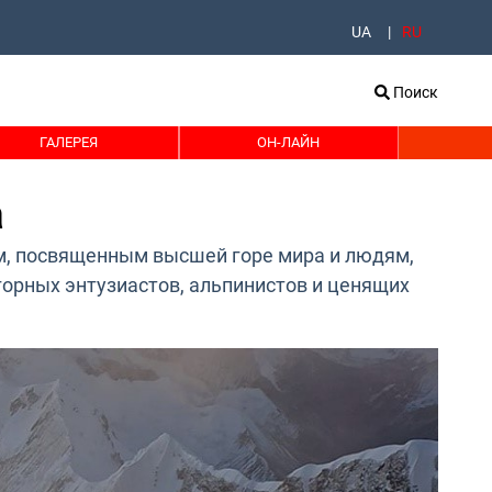
UA
RU
Поиск
ГАЛЕРЕЯ
ОН-ЛАЙН
а
м, посвященным высшей горе мира и людям,
горных энтузиастов, альпинистов и ценящих