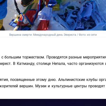
Вершина смерти: Международный день Эвереста / Фото: из сети
с большим торжеством. Проводятся разные мероприятия,
ерест. В Катманду, столице Непала, часто организуются
тия, посвященные этому дню. Альпинистские клубы орга
орителей вершин. Музеи и культурные центры проводят