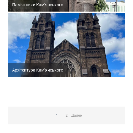
Пам’ятники Кам’янського
Архітектура Кам’янського
Пагинация
записей
1
2
Далее