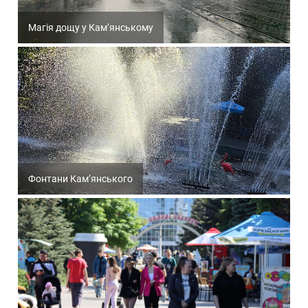
Магія дощу у Кам’янському
Фонтани Кам’янського