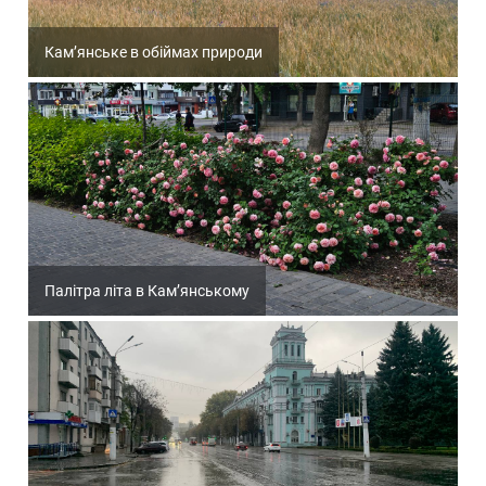
Кам’янське в обіймах природи
Палітра літа в Кам’янському