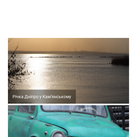
Річка Дніпро у Кам’янському