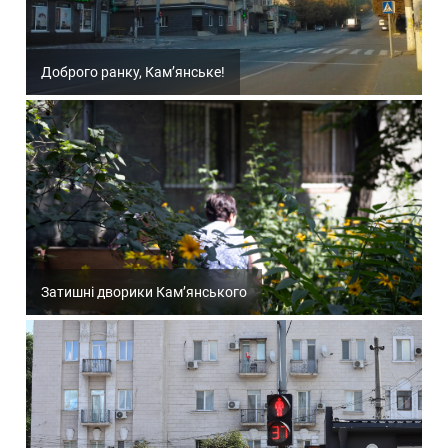
Доброго ранку, Кам’янське!
Затишні дворики Кам’янського