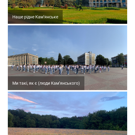
Наше рідне Кам’янське
Ми такі, як є (люди Кам’янського)