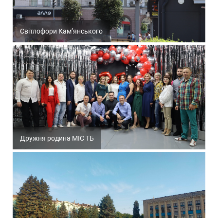
Світлофори Кам’янського
Дружня родина МІС ТБ