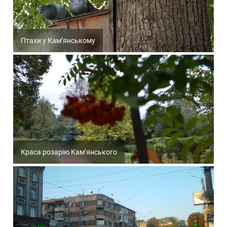
Птахи у Кам’янському
Краса розарію Кам’янського