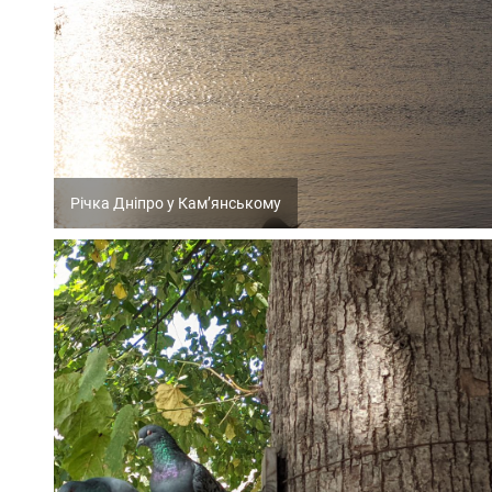
Річка Дніпро у Кам’янському