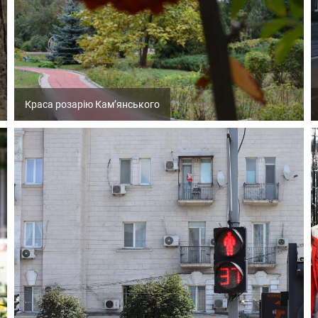
Краса розарію Кам’янського