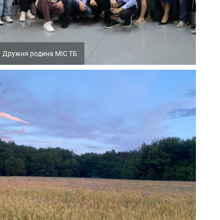
Дружня родина МІС ТБ