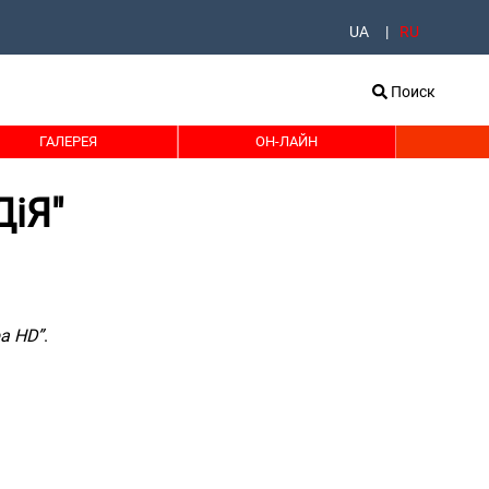
UA
RU
Поиск
ГАЛЕРЕЯ
ОН-ЛАЙН
ДіЯ"
ра HD”
.