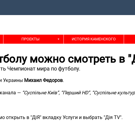
ПРОЕКТЫ
ИСТОРИЯ КАМЕНСКОГО
болу можно смотреть в "
еть Чемпионат мира по футболу.
и Украины
Михаил Федоров
.
 канала —
“Суспільне Київ”, “Перший HD”, “Суспільне культу
 открыть в "ДіЯ" вкладку Услуги и выбрать "Дія TV".