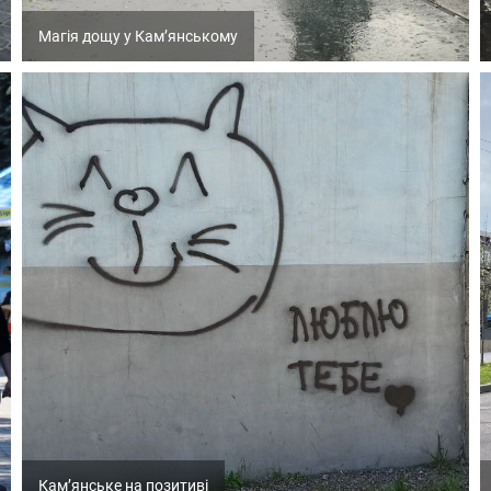
Магія дощу у Кам’янському
Кам’янське на позитиві