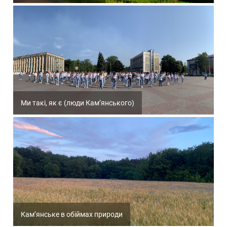
Ми такі, як є (люди Кам’янського)
Кам’янське в обіймах природи