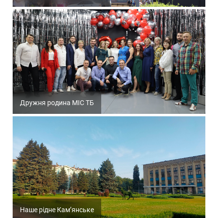
Дружня родина МІС ТБ
Наше рідне Кам’янське