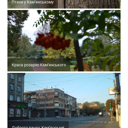
Птахи у Кам’янському
Краса розарію Кам’янського
Доброго ранку, Кам’янське!