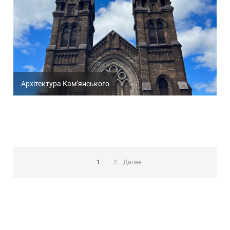
Архітектура Кам’янського
Пагинация
записей
1
2
Далее