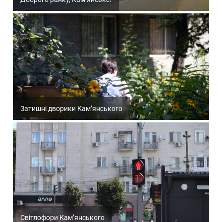
Затишні дворики Кам’янського
Світлофори Кам’янського