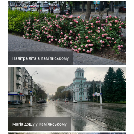
Палітра літа в Кам’янському
Магія дощу у Кам’янському