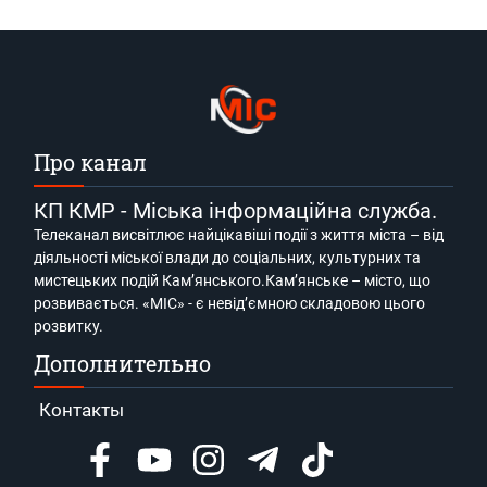
Про канал
КП КМР - Міська інформаційна служба.
Телеканал висвітлює найцікавіші події з життя міста – від
діяльності міської влади до соціальних, культурних та
мистецьких подій Кам’янського.Кам’янське – місто, що
розвивається. «МІС» - є невід’ємною складовою цього
розвитку.
Дополнительно
Контакты