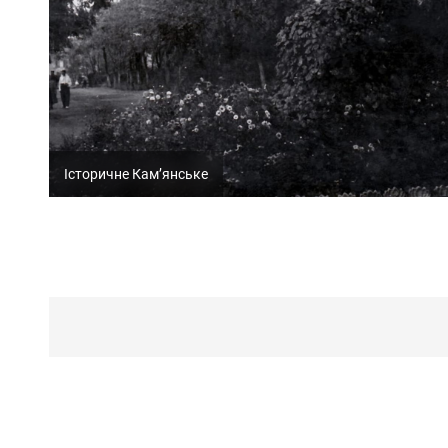
Історичне Кам’янське
Пагинация
записей