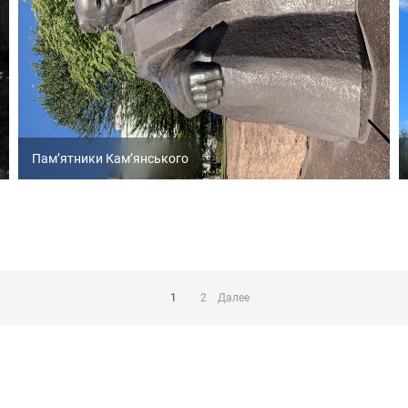
Пам’ятники Кам’янського
1
2
Далее