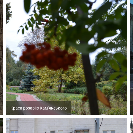
Краса розарію Кам’янського