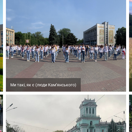
Ми такі, як є (люди Кам’янського)