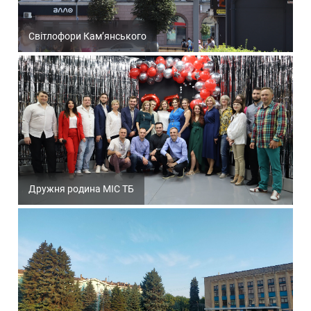
Світлофори Кам’янського
Дружня родина МІС ТБ