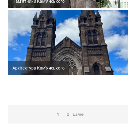
Пам’ятники Кам’янського
Архітектура Кам’янського
Пагинация
записей
1
2
Далее