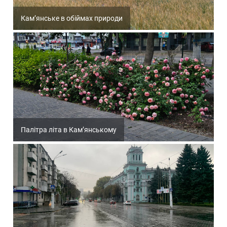
Кам’янське в обіймах природи
Палітра літа в Кам’янському