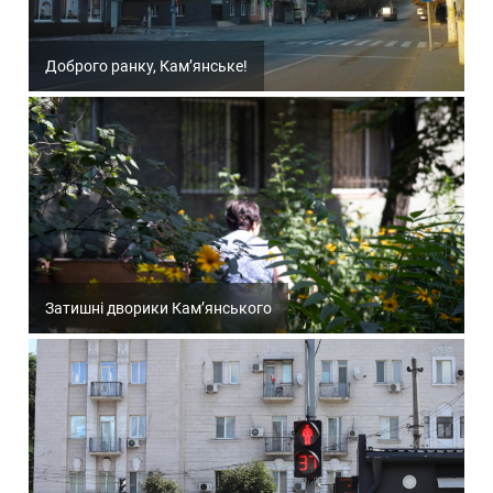
Доброго ранку, Кам’янське!
Затишні дворики Кам’янського