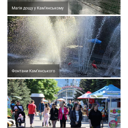
Магія дощу у Кам’янському
Фонтани Кам’янського