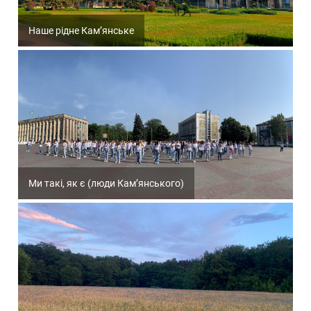
Наше рідне Кам’янське
Ми такі, як є (люди Кам’янського)