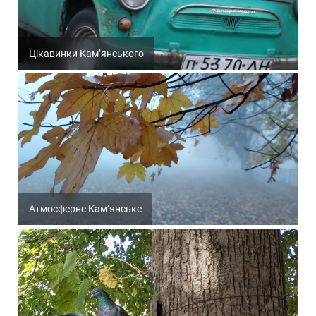
Цікавинки Кам’янського
Атмосферне Кам’янське