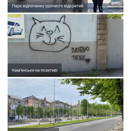
Парк відпочинку урочисто відкритий
Кам’янське на позитиві