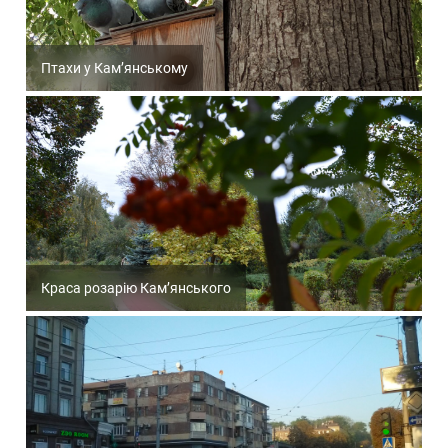
Птахи у Кам’янському
Краса розарію Кам’янського