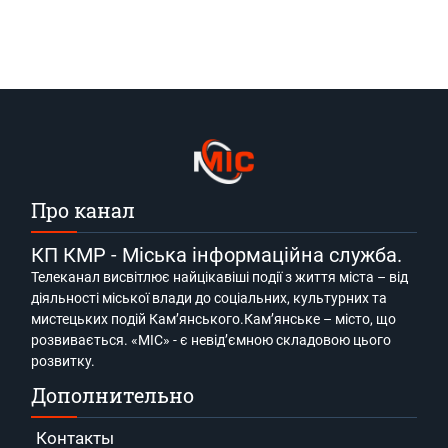
Про канал
КП КМР - Міська інформаційна служба.
Телеканал висвітлює найцікавіші події з життя міста – від
діяльності міської влади до соціальних, культурних та
мистецьких подій Кам’янського.Кам’янське – місто, що
розвивається. «МІС» - є невід’ємною складовою цього
розвитку.
Дополнительно
Контакты