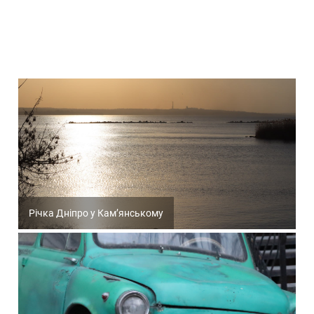
Річка Дніпро у Кам’янському