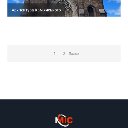
Архітектура Кам’янського
Пагинация
записей
1
2
Далее