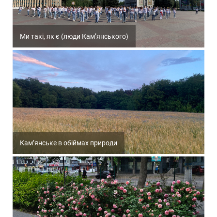
Ми такі, як є (люди Кам’янського)
Кам’янське в обіймах природи