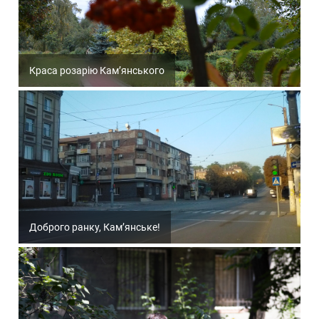
Краса розарію Кам’янського
Доброго ранку, Кам’янське!