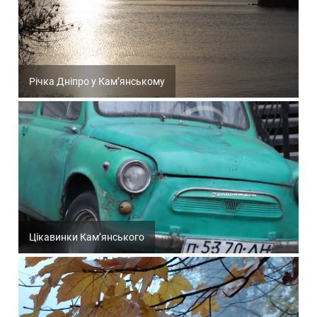
Річка Дніпро у Кам’янському
Цікавинки Кам’янського