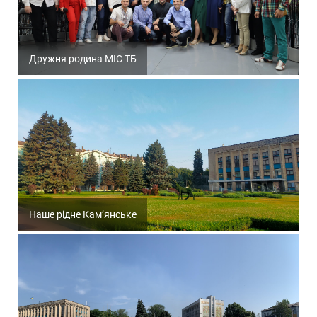
Дружня родина МІС ТБ
Наше рідне Кам’янське