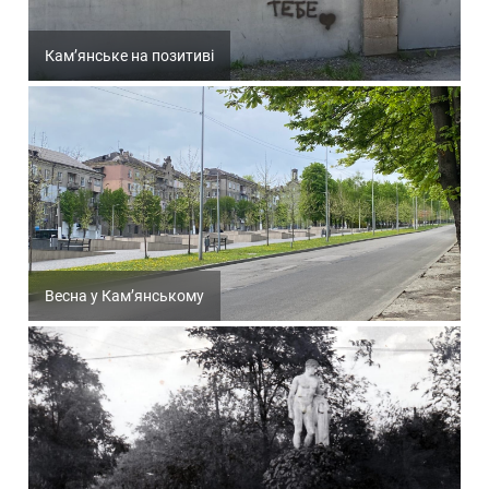
Кам’янське на позитиві
Весна у Кам’янському