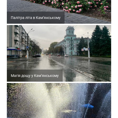
Палітра літа в Кам’янському
Магія дощу у Кам’янському