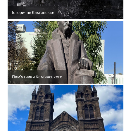
Історичне Кам’янське
Пам’ятники Кам’янського