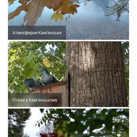
Атмосферне Кам’янське
Птахи у Кам’янському