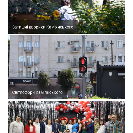
Затишні дворики Кам’янського
Світлофори Кам’янського