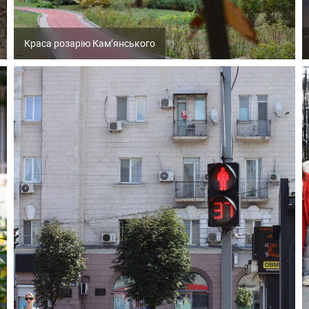
Краса розарію Кам’янського