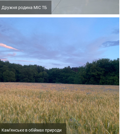
Дружня родина МІС ТБ
Кам’янське в обіймах природи