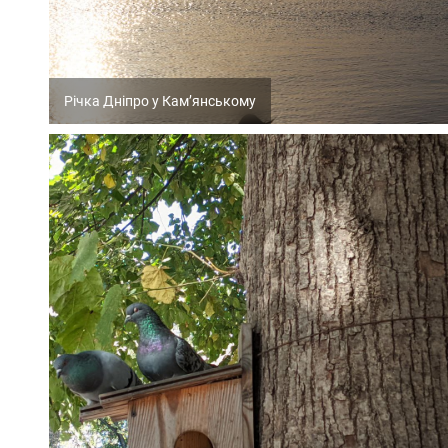
Річка Дніпро у Кам’янському