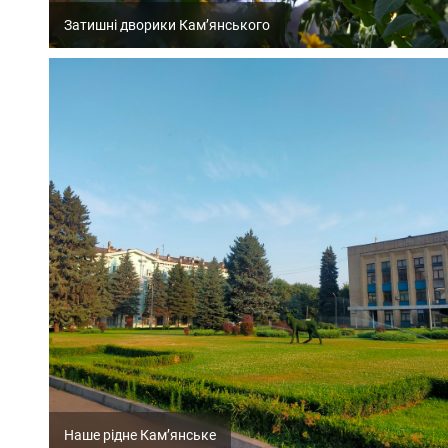
Затишні дворики Кам’янського
Наше рідне Кам’янське