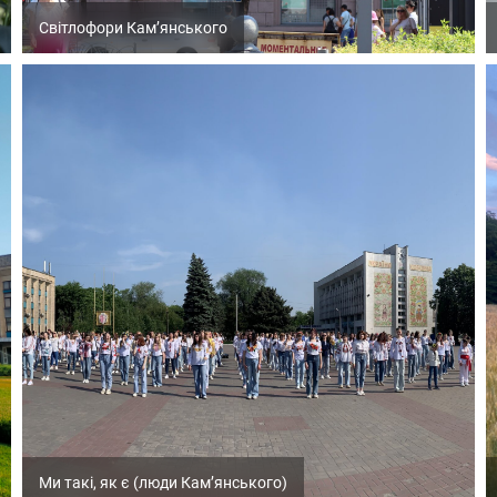
Світлофори Кам’янського
Ми такі, як є (люди Кам’янського)