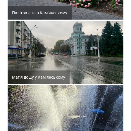
Палітра літа в Кам’янському
Магія дощу у Кам’янському