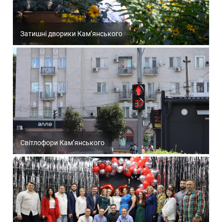
Затишні дворики Кам’янського
Світлофори Кам’янського