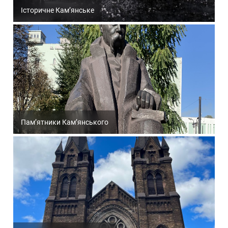
Історичне Кам’янське
Пам’ятники Кам’янського