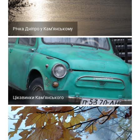
Річка Дніпро у Кам’янському
Цікавинки Кам’янського