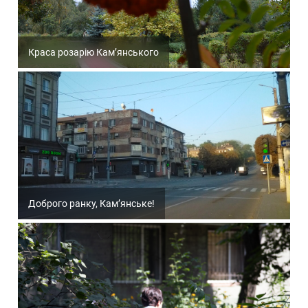
Краса розарію Кам’янського
Доброго ранку, Кам’янське!