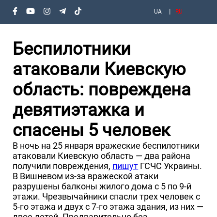
UA
RU
Беспилотники
атаковали Киевскую
область: повреждена
девятиэтажка и
спасены 5 человек
В ночь на 25 января вражеские беспилотники
атаковали Киевскую область — два района
получили повреждения,
пишут
ГСЧС Украины.
В Вишневом из-за вражеской атаки
разрушены балконы жилого дома с 5 по 9-й
этажи. Чрезвычайники спасли трех человек с
5-го этажа и двух с 7-го этажа здания, из них —
двое детей. Предварительно без