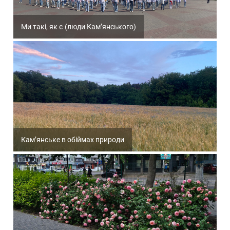
Ми такі, як є (люди Кам’янського)
Кам’янське в обіймах природи