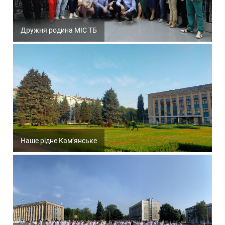
Дружня родина МІС ТБ
Наше рідне Кам’янське