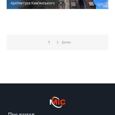
Архітектура Кам’янського
Пагинация
записей
1
2
Далее
Про канал