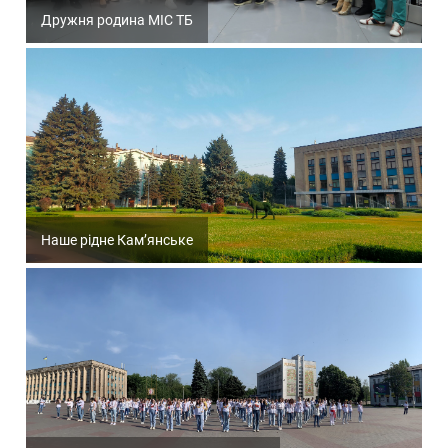
Дружня родина МІС ТБ
Наше рідне Кам’янське