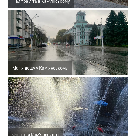
Палітра літа в Кам’янському
Магія дощу у Кам’янському
Фонтани Кам’янського