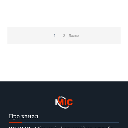
Пагинация
записей
1
2
Далее
Про канал