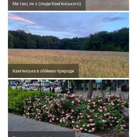
Ми такі, як є (люди Кам’янського)
Кам’янське в обіймах природи