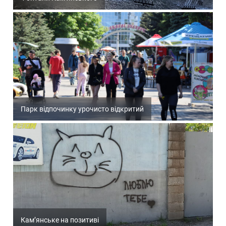
Парк відпочинку урочисто відкритий
Кам’янське на позитиві