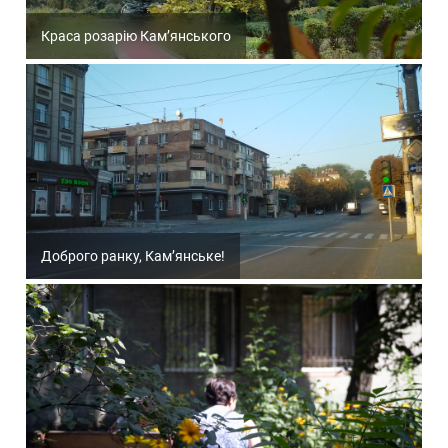
Краса розарію Кам’янського
Доброго ранку, Кам’янське!