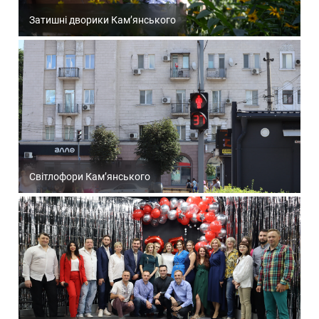
Затишні дворики Кам’янського
Світлофори Кам’янського