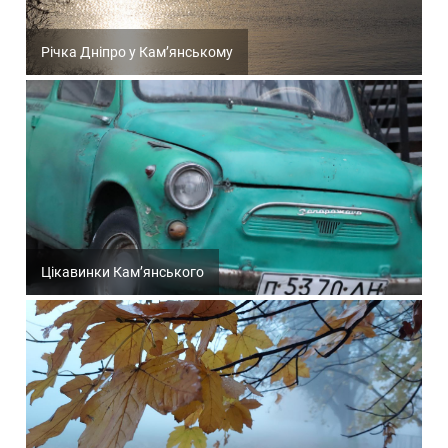
Річка Дніпро у Кам’янському
Цікавинки Кам’янського