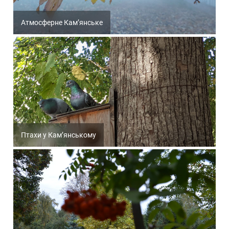
Атмосферне Кам’янське
Птахи у Кам’янському