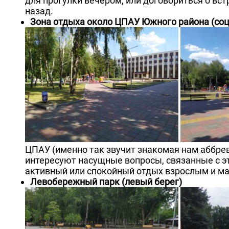
для прогулки вечером, или договориться о вст
назад.
Зона отдыха около ЦПАУ Южного района (соц
ЦПАУ (именно так звучит знакомая нам аббре
интересуют насущные вопросы, связанные с 
активный или спокойный отдых взрослым и м
Левобережный парк (левый берег)