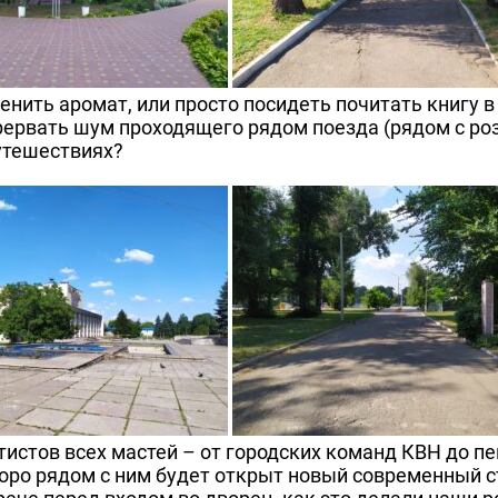
ценить аромат, или просто посидеть почитать книгу 
рервать шум проходящего рядом поезда (рядом с р
путешествиях?
тистов всех мастей – от городских команд КВН до пе
оро рядом с ним будет открыт новый современный с