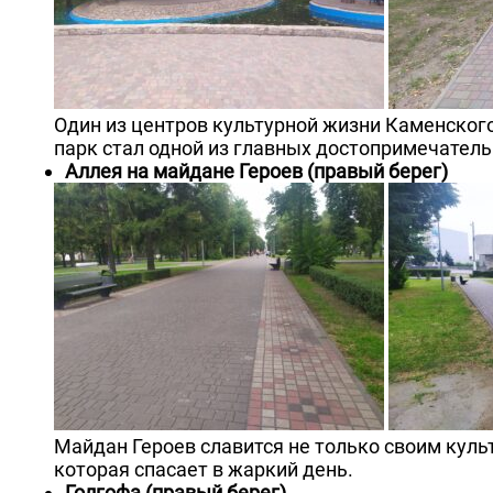
Один из центров культурной жизни Каменског
парк стал одной из главных достопримечатель
Аллея на майдане Героев (правый берег)
Майдан Героев славится не только своим куль
которая спасает в жаркий день.
Голгофа (правый берег)