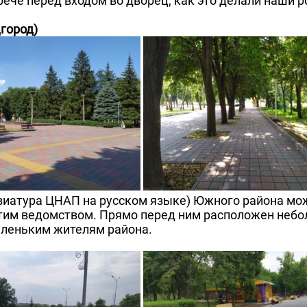
рече перед входом во дворец, как это делали наши ро
город)
виатура ЦНАП на русском языке) Южного района мож
этим ведомством. Прямо перед ним расположен неб
аленьким жителям района.