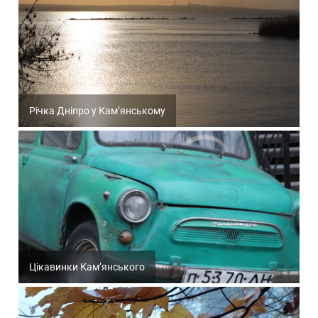
Річка Дніпро у Кам’янському
Цікавинки Кам’янського