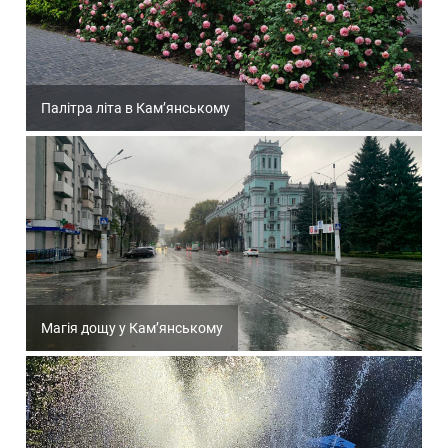
Палітра літа в Кам’янському
Магія дощу у Кам’янському