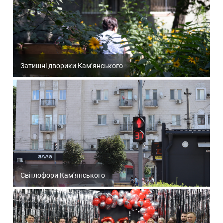
Затишні дворики Кам’янського
Світлофори Кам’янського