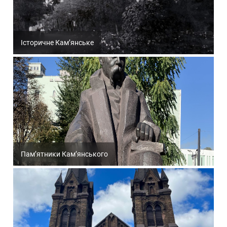
Історичне Кам’янське
Пам’ятники Кам’янського