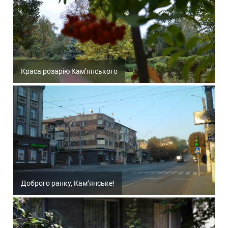
Краса розарію Кам’янського
Доброго ранку, Кам’янське!