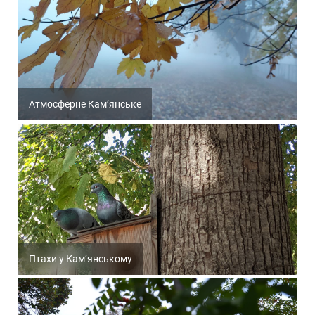
Атмосферне Кам’янське
Птахи у Кам’янському