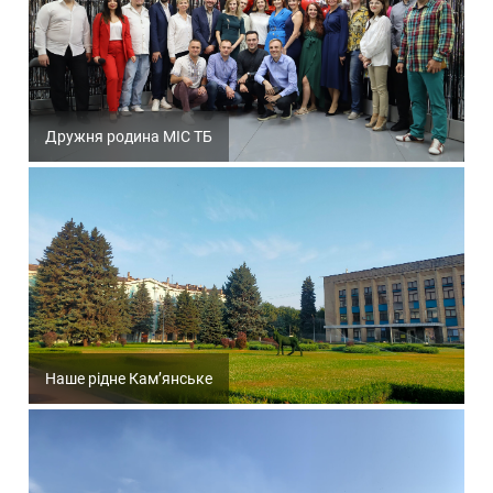
Дружня родина МІС ТБ
Наше рідне Кам’янське