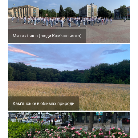
Ми такі, як є (люди Кам’янського)
Кам’янське в обіймах природи