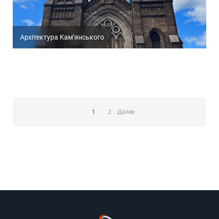
Архітектура Кам’янського
Пагинация
записей
1
2
Далее