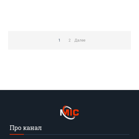
Пагинация
записей
1
2
Далее
Про канал