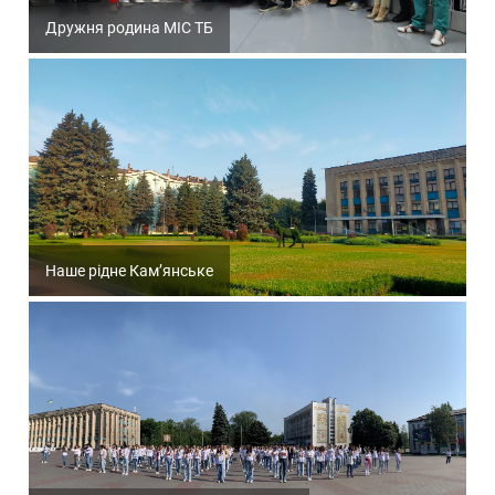
Дружня родина МІС ТБ
Наше рідне Кам’янське