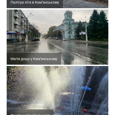
Палітра літа в Кам’янському
Магія дощу у Кам’янському