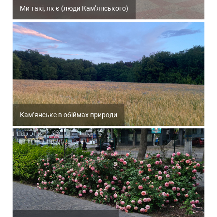
Ми такі, як є (люди Кам’янського)
Кам’янське в обіймах природи