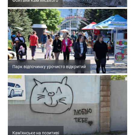
Фонтани Кам’янського
Парк відпочинку урочисто відкритий
Кам’янське на позитиві