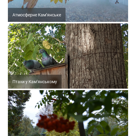
Атмосферне Кам’янське
Птахи у Кам’янському