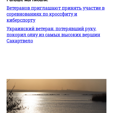
Ветеранов приглашают принять участие в
соревнованиях по кроссфиту и
киберспорту
Украинский ветеран, потерявший руку,
покорил одну из самых высоких вершин
Сакартвело