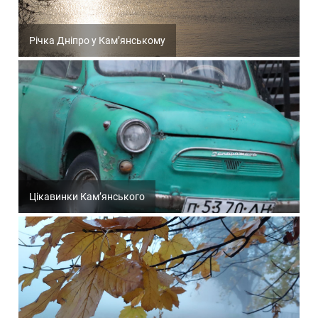
Річка Дніпро у Кам’янському
Цікавинки Кам’янського