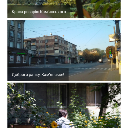
Краса розарію Кам’янського
Доброго ранку, Кам’янське!