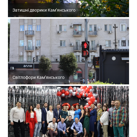
Затишні дворики Кам’янського
Світлофори Кам’янського