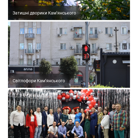
Затишні дворики Кам’янського
Світлофори Кам’янського