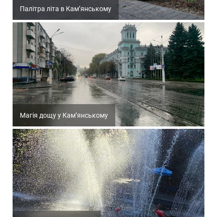
Палітра літа в Кам’янському
Магія дощу у Кам’янському