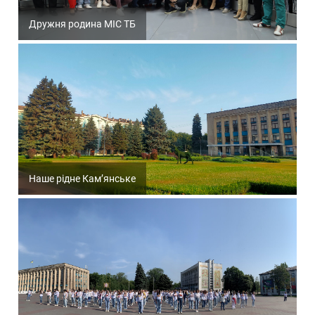
Дружня родина МІС ТБ
Наше рідне Кам’янське