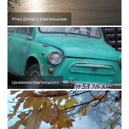
Річка Дніпро у Кам’янському
Цікавинки Кам’янського