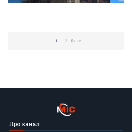
Пагинация
записей
1
2
Далее
Про канал