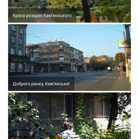
Краса розарію Кам’янського
Доброго ранку, Кам’янське!