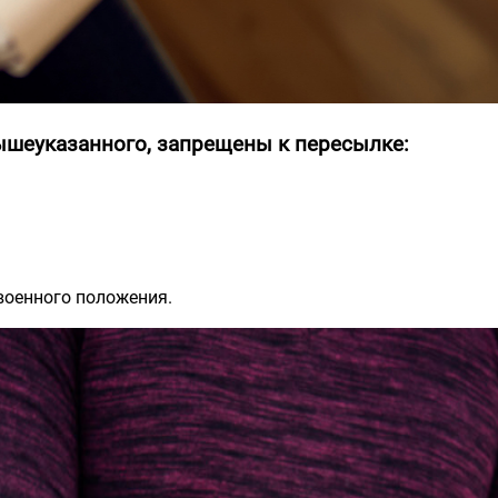
шеуказанного, запрещены к перес
ылке
:
военного положения.