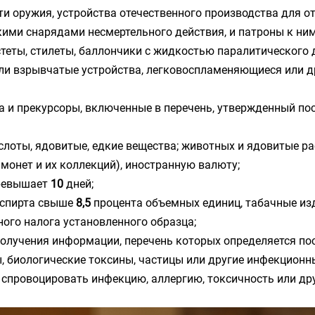
ти оружия, устройства отечественного производства для 
ми снарядами несмертельного действия, и патроны к ним,
еты, стилеты, баллончики с жидкостью паралитического де
и взрывчатые устройства, легковоспламеняющиеся или др
ва и прекурсоры, включенные в перечень, утвержденный 
слоты, ядовитые, едкие вещества; животных и ядовитые ра
онет и их коллекций), иностранную валюту;
превышает
10
дней;
 спирта свыше
8,5
процента объемных единиц, табачные изд
ного налога установленного образца;
 получения информации, перечень которых определяется 
, биологические токсины, частицы или другие инфекционн
спровоцировать инфекцию, аллергию, токсичность или др