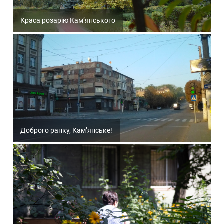
Краса розарію Кам’янського
Доброго ранку, Кам’янське!