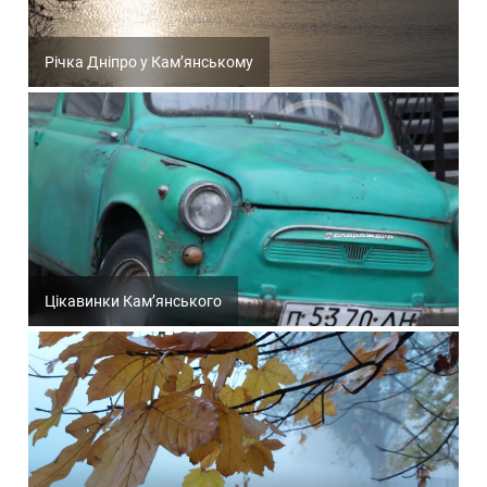
Річка Дніпро у Кам’янському
Цікавинки Кам’янського