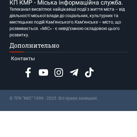
КП КМР - Міська інформаційна служба.
Телеканал висвітлює найцікавіші події з життя міста – від
діяльності міської влади до соціальних, культурних та
мистецьких подій Кам’янського.Кам’янське – місто, що
розвивається. «МІС» - є невід’ємною складовою цього
розвитку.
Дополнительно
Контакты
© ТРК "МІС" 1998 - 2025. Всі права захищені.