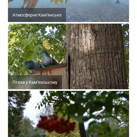
Атмосферне Кам’янське
Птахи у Кам’янському