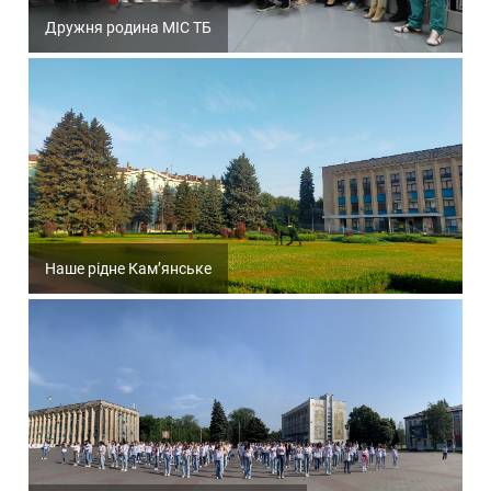
Дружня родина МІС ТБ
Наше рідне Кам’янське