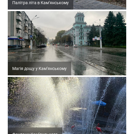
Палітра літа в Кам’янському
Магія дощу у Кам’янському