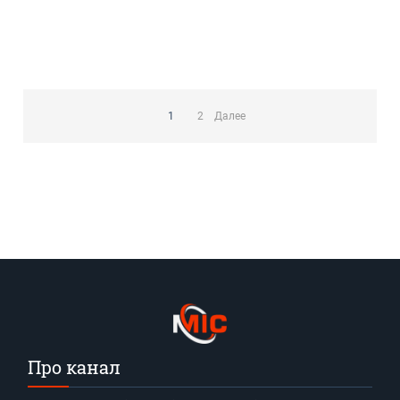
Пагинация
записей
1
2
Далее
Про канал