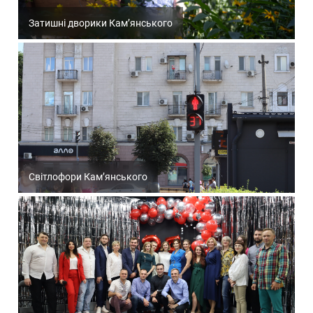
Затишні дворики Кам’янського
Світлофори Кам’янського