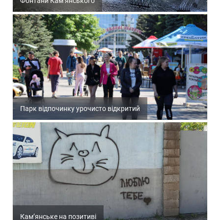
Фонтани Кам’янського
Парк відпочинку урочисто відкритий
Кам’янське на позитиві