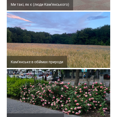
Ми такі, як є (люди Кам’янського)
Кам’янське в обіймах природи