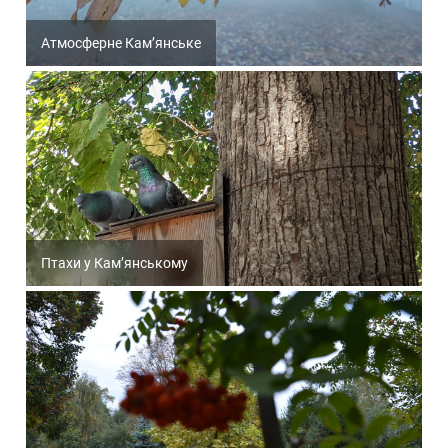
Атмосферне Кам’янське
Птахи у Кам’янському