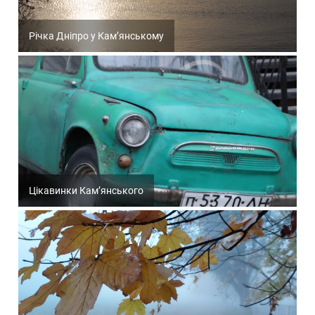
Річка Дніпро у Кам’янському
Цікавинки Кам’янського