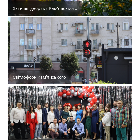
Затишні дворики Кам’янського
Світлофори Кам’янського