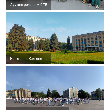
Дружня родина МІС ТБ
Наше рідне Кам’янське