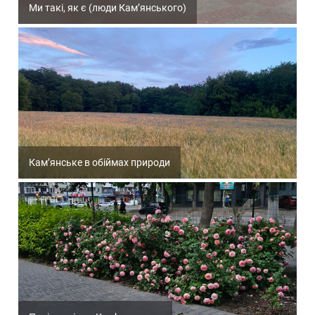
Ми такі, як є (люди Кам’янського)
Кам’янське в обіймах природи