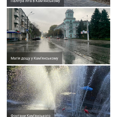
Палітра літа в Кам’янському
Магія дощу у Кам’янському
Фонтани Кам’янського