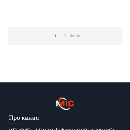
Пагинация
записей
1
2
Далее
Про канал