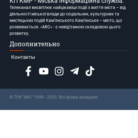
КП КМР - Міська інформаційна служба.
Телеканал висвітлює найцікавіші події з життя міста – від
діяльності міської влади до соціальних, культурних та
мистецьких подій Кам’янського.Кам’янське – місто, що
розвивається. «МІС» - є невід’ємною складовою цього
розвитку.
Дополнительно
Контакты
© ТРК "МІС" 1998 - 2025. Всі права захищені.