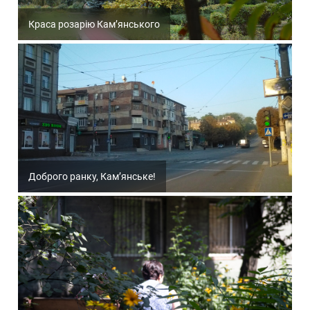
Краса розарію Кам’янського
Доброго ранку, Кам’янське!