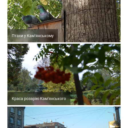
Птахи у Кам’янському
Краса розарію Кам’янського