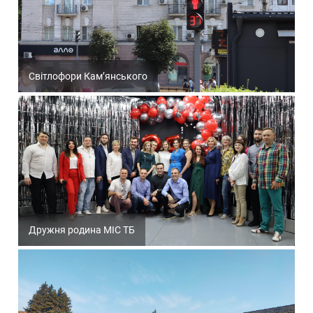
Світлофори Кам’янського
Дружня родина МІС ТБ