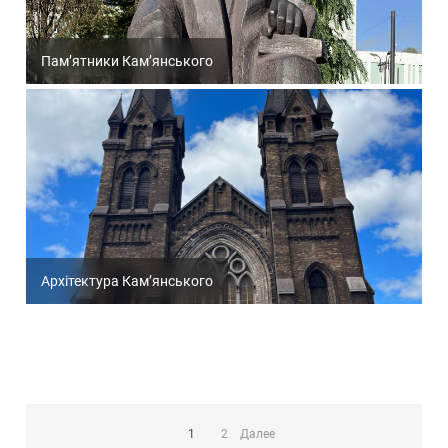
Пам’ятники Кам’янського
Архітектура Кам’янського
Пагинация
записей
1
2
Далее