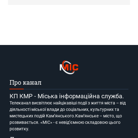
Про канал
КП КМР - Міська інформаційна служба.
Телеканал висвітлює найцікавіші події з життя міста – від
діяльності міської влади до соціальних, культурних та
мистецьких подій Кам’янського.Кам’янське – місто, що
розвивається. «МІС» - є невід’ємною складовою цього
розвитку.