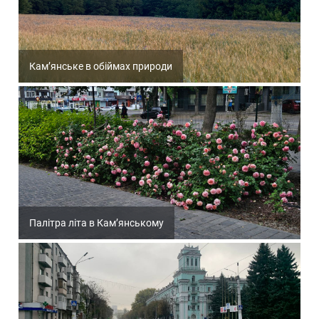
Кам’янське в обіймах природи
Палітра літа в Кам’янському