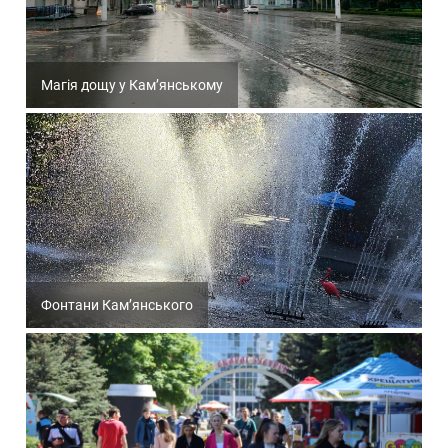
Магія дощу у Кам’янському
Фонтани Кам’янського