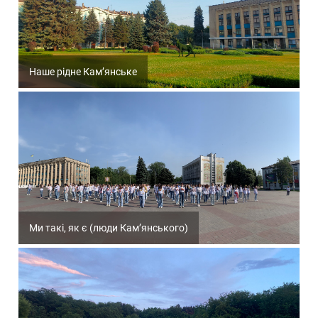
Наше рідне Кам’янське
Ми такі, як є (люди Кам’янського)