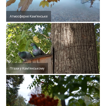
Атмосферне Кам’янське
Птахи у Кам’янському