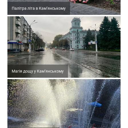
Палітра літа в Кам’янському
Магія дощу у Кам’янському