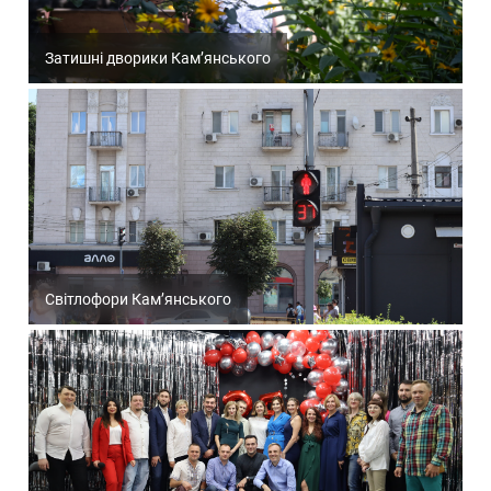
Затишні дворики Кам’янського
Світлофори Кам’янського