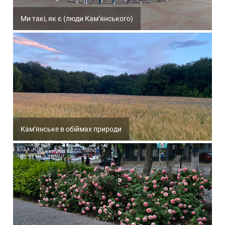
Ми такі, як є (люди Кам’янського)
Кам’янське в обіймах природи