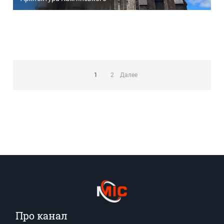
Пагинация
записей
1
2
Далее
Про канал