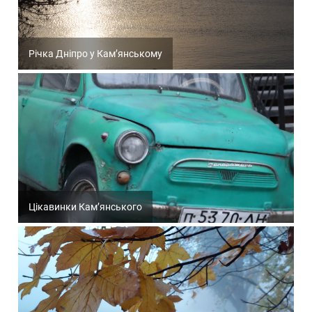
Річка Дніпро у Кам’янському
Цікавинки Кам’янського