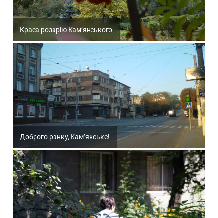
Краса розарію Кам’янського
Доброго ранку, Кам’янське!