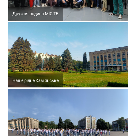
Дружня родина МІС ТБ
Наше рідне Кам’янське