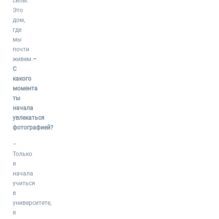
силы.
Это
дом,
где
мы
почти
живем.
–
С
какого
момента
ты
начала
увлекаться
фотографией?
–
Только
я
начала
учиться
в
университете,
я