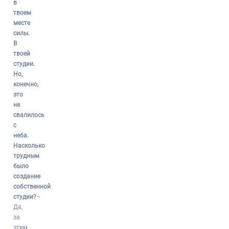
в
твоем
месте
силы.
В
твоей
студии.
Но,
конечно,
это
не
свалилось
с
неба.
Насколько
трудным
было
создание
собственной
студии?
–
Да,
за
этим