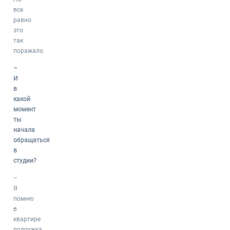
все
равно
это
так
поражало.
–
И
в
какой
момент
ты
начала
обращаться
в
студии?
–
Я
помню
в
квартире
подружка