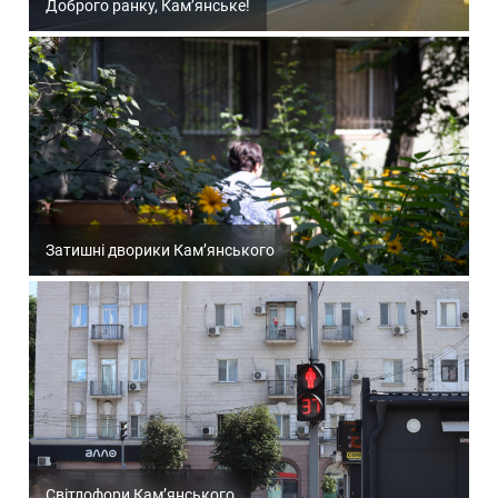
Доброго ранку, Кам’янське!
Затишні дворики Кам’янського
Світлофори Кам’янського