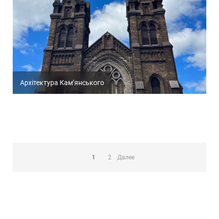
Архітектура Кам’янського
Пагинация
записей
1
2
Далее