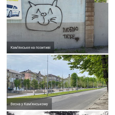
Кам’янське на позитиві
Весна у Кам’янському