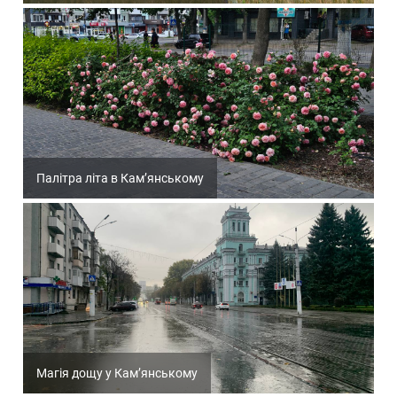
Палітра літа в Кам’янському
Магія дощу у Кам’янському