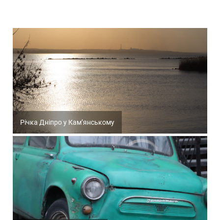
Річка Дніпро у Кам’янському