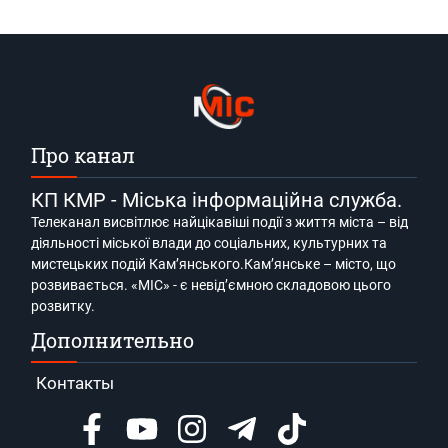
Про канал
КП КМР - Міська інформаційна служба.
Телеканал висвітлює найцікавіші події з життя міста – від
діяльності міської влади до соціальних, культурних та
мистецьких подій Кам’янського.Кам’янське – місто, що
розвивається. «МІС» - є невід’ємною складовою цього
розвитку.
Дополнительно
Контакты