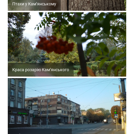
Птахи у Кам’янському
Краса розарію Кам’янського