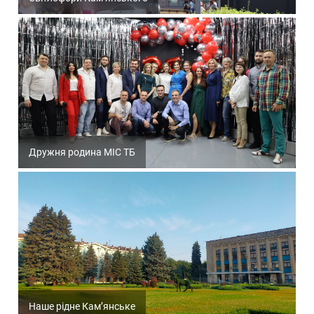
Дружня родина МІС ТБ
Наше рідне Кам’янське