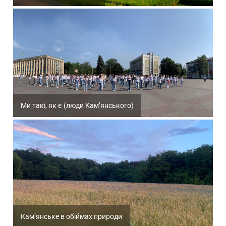
Ми такі, як є (люди Кам’янського)
Кам’янське в обіймах природи