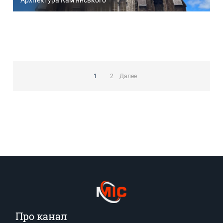
Архітектура Кам’янського
Пагинация
записей
1
2
Далее
Про канал