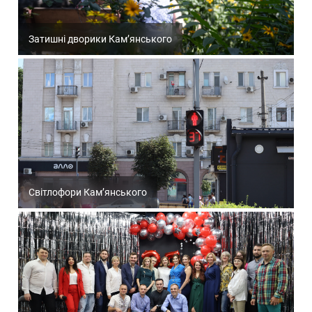
Затишні дворики Кам’янського
Світлофори Кам’янського