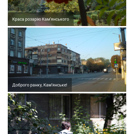
Краса розарію Кам’янського
Доброго ранку, Кам’янське!