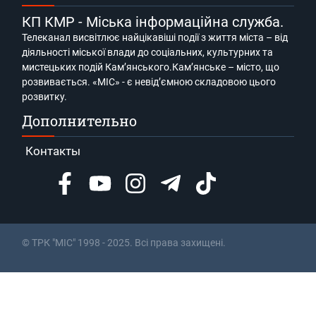
КП КМР - Міська інформаційна служба.
Телеканал висвітлює найцікавіші події з життя міста – від
діяльності міської влади до соціальних, культурних та
мистецьких подій Кам’янського.Кам’янське – місто, що
розвивається. «МІС» - є невід’ємною складовою цього
розвитку.
Дополнительно
Контакты
© ТРК "МІС" 1998 - 2025. Всі права захищені.