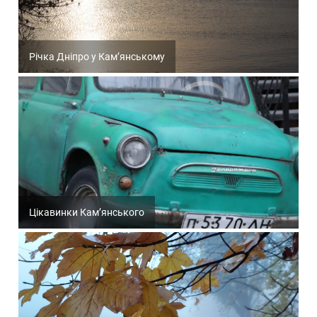
Річка Дніпро у Кам’янському
Цікавинки Кам’янського