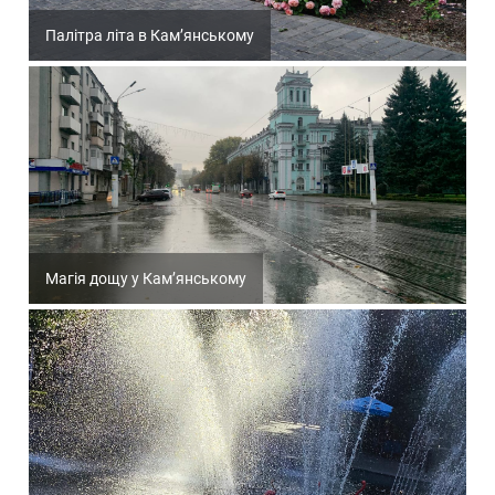
Палітра літа в Кам’янському
Магія дощу у Кам’янському