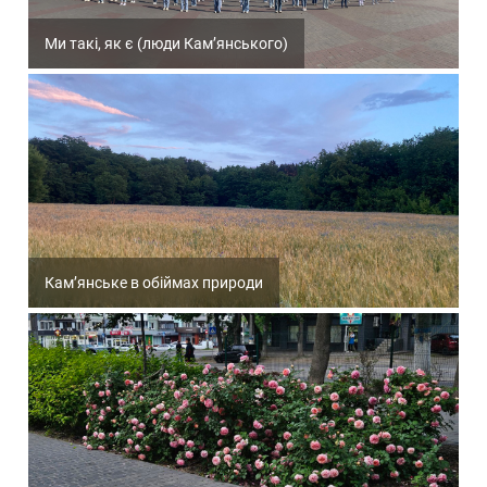
Ми такі, як є (люди Кам’янського)
Кам’янське в обіймах природи