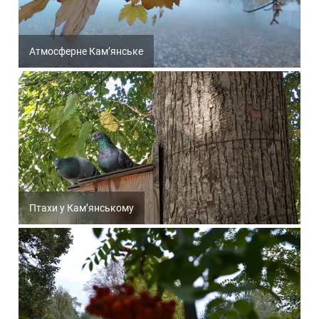
Атмосферне Кам’янське
Птахи у Кам’янському