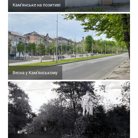
Кам’янське на позитиві
Весна у Кам’янському