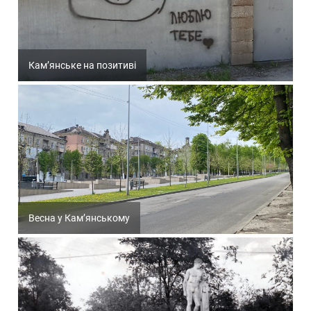
Кам’янське на позитиві
Весна у Кам’янському