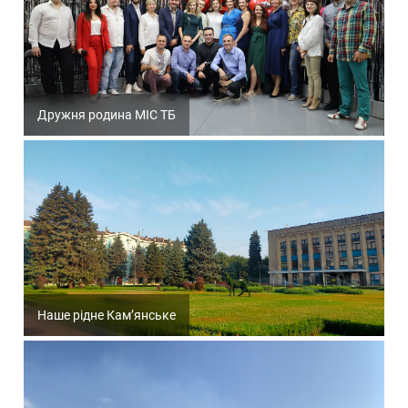
Дружня родина МІС ТБ
Наше рідне Кам’янське