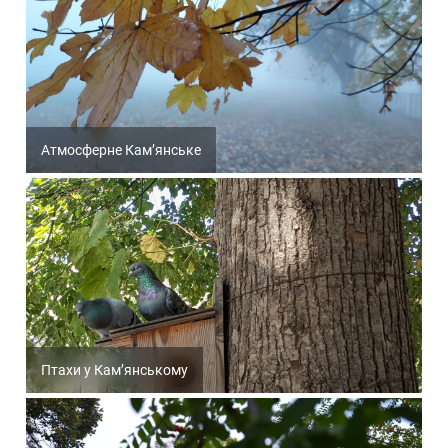
Атмосферне Кам’янське
Птахи у Кам’янському