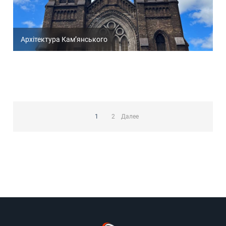
Архітектура Кам’янського
Пагинация
записей
1
2
Далее