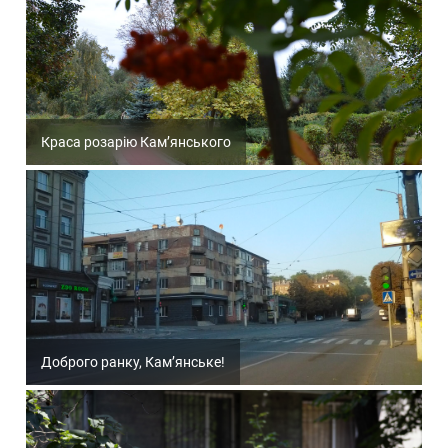
Краса розарію Кам’янського
Доброго ранку, Кам’янське!