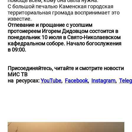
помощь всем, кому она была нужна.
С большой печалью Каменская городская
территориальная громада воспринимает это
известие.
Отпевание и прощание с усопшим
протоиереем Игорем Дидовцом состоится в
понедельник 10 июля в Свято-Николаевском
кафедральном соборе. Начало богослужения
в 09:00.
Присоединяйтесь, читайте и смотрите новости
МИС ТВ
на
ресурсах:
YouTube
,
Facebook
,
Instagram
,
Tele