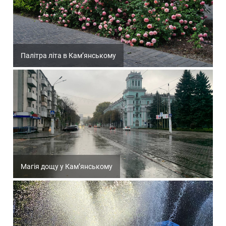
Палітра літа в Кам’янському
Магія дощу у Кам’янському