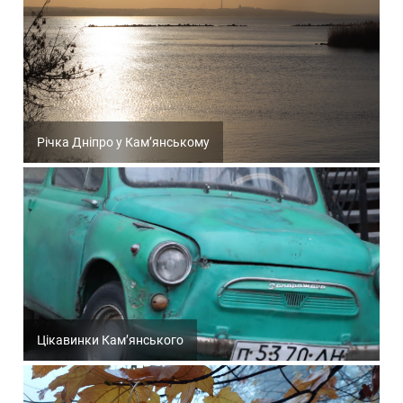
Річка Дніпро у Кам’янському
Цікавинки Кам’янського