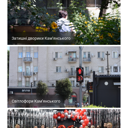
Затишні дворики Кам’янського
Світлофори Кам’янського