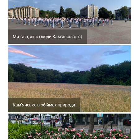
Ми такі, як є (люди Кам’янського)
Кам’янське в обіймах природи