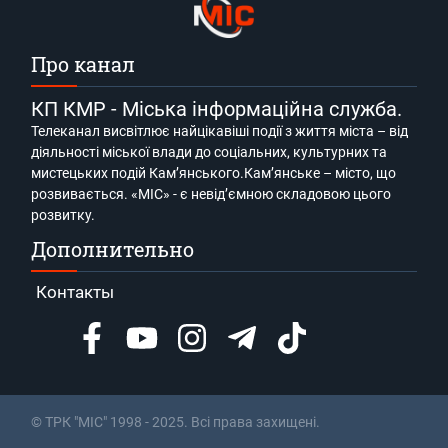
Про канал
КП КМР - Міська інформаційна служба.
Телеканал висвітлює найцікавіші події з життя міста – від
діяльності міської влади до соціальних, культурних та
мистецьких подій Кам’янського.Кам’янське – місто, що
розвивається. «МІС» - є невід’ємною складовою цього
розвитку.
Дополнительно
Контакты
© ТРК "МІС" 1998 - 2025. Всі права захищені.