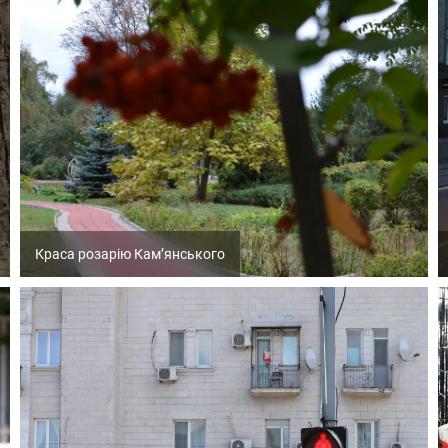
Краса розарію Кам’янського