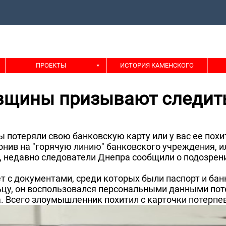
ПРОЕКТЫ
ИСТОРИЯ КАМЕНСКОГО
вщины призывают следить
 потеряли свою банковскую карту или у вас ее похи
онив на "горячую линию" банковского учреждения, и
 недавно следователи Днепра сообщили о подозре
т с документами, среди которых были паспорт и ба
ьцу, он воспользовался персональными данными пот
а. Всего злоумышленник похитил с карточки потерпе