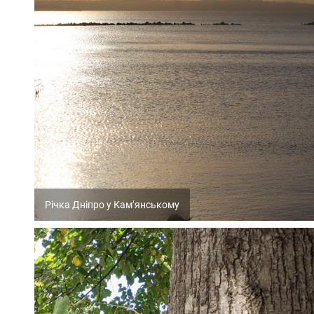
Річка Дніпро у Кам’янському