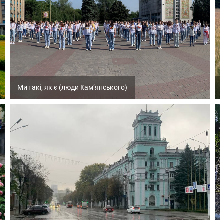
Ми такі, як є (люди Кам’янського)