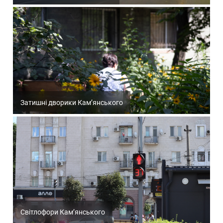
Затишні дворики Кам’янського
Світлофори Кам’янського