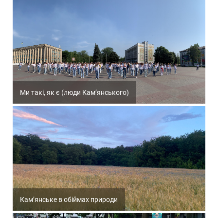
Ми такі, як є (люди Кам’янського)
Кам’янське в обіймах природи