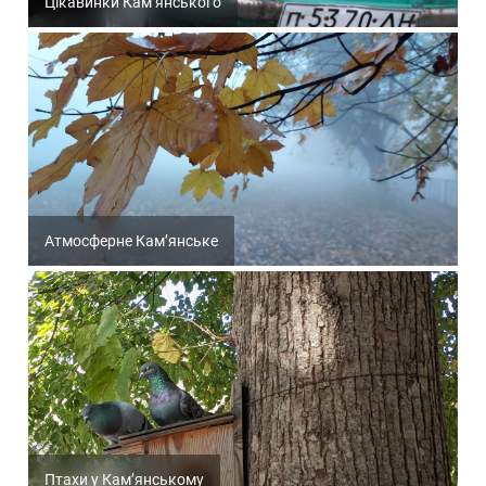
Цікавинки Кам’янського
Атмосферне Кам’янське
Птахи у Кам’янському