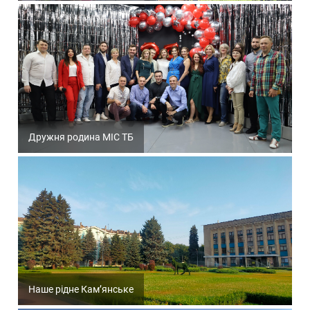
Дружня родина МІС ТБ
Наше рідне Кам’янське