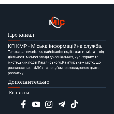
Про канал
КП КМР - Міська інформаційна служба.
Телеканал висвітлює найцікавіші події з життя міста – від
діяльності міської влади до соціальних, культурних та
мистецьких подій Кам’янського.Кам’янське – місто, що
розвивається. «МІС» - є невід’ємною складовою цього
розвитку.
Дополнительно
Контакты