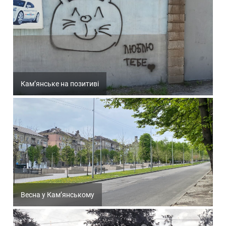
Кам’янське на позитиві
Весна у Кам’янському