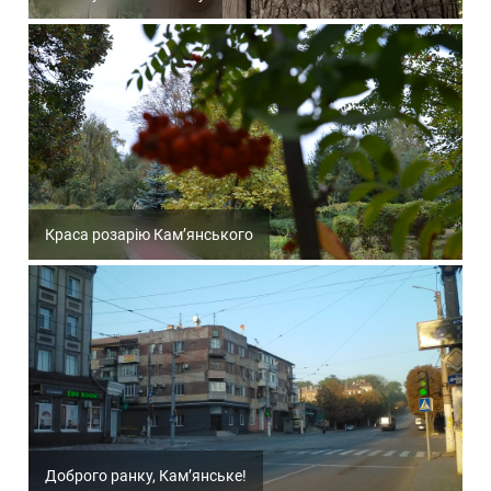
Краса розарію Кам’янського
Доброго ранку, Кам’янське!