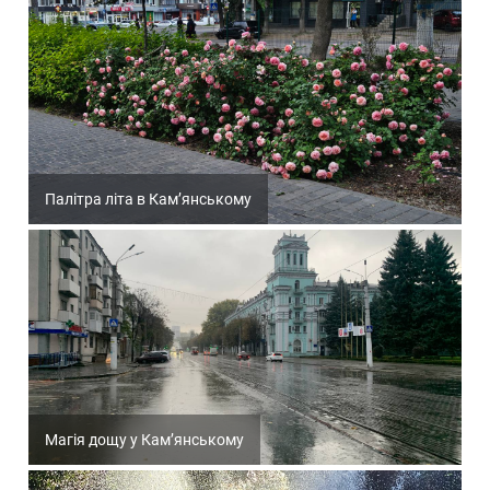
Палітра літа в Кам’янському
Магія дощу у Кам’янському