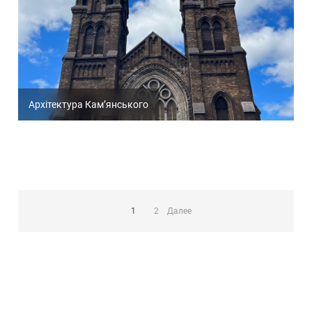
Архітектура Кам’янського
Пагинация
записей
1
2
Далее