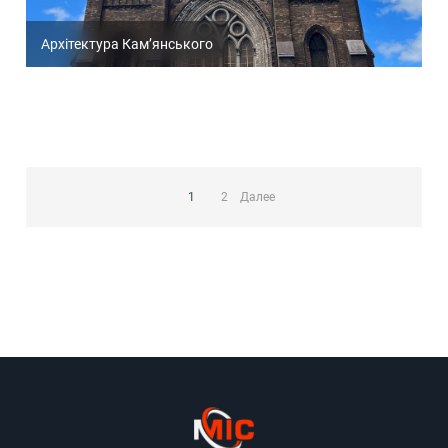
Архітектура Кам’янського
Пагинация
записей
1
2
Далее