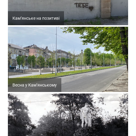
Кам’янське на позитиві
Весна у Кам’янському