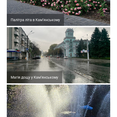
Палітра літа в Кам’янському
Магія дощу у Кам’янському