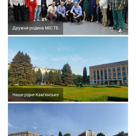
Дружня родина МІС ТБ
Наше рідне Кам’янське