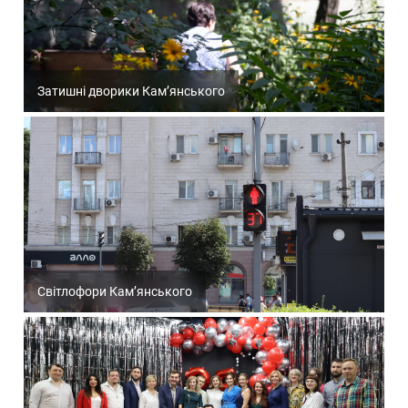
Затишні дворики Кам’янського
Світлофори Кам’янського