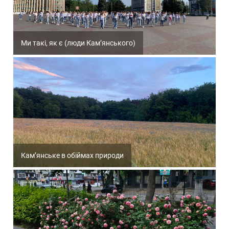
Ми такі, як є (люди Кам’янського)
Кам’янське в обіймах природи