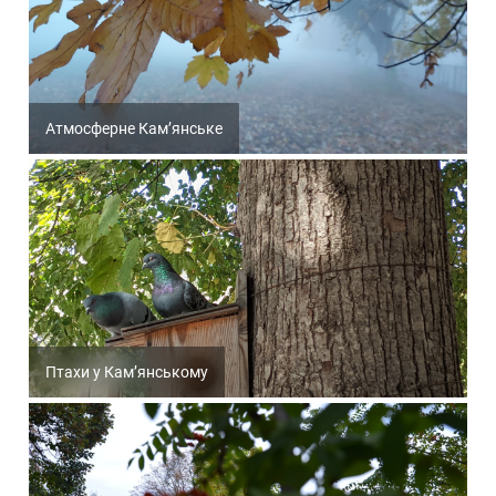
Атмосферне Кам’янське
Птахи у Кам’янському