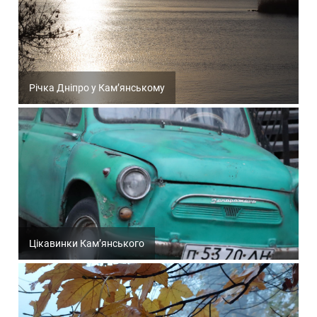
Річка Дніпро у Кам’янському
Цікавинки Кам’янського