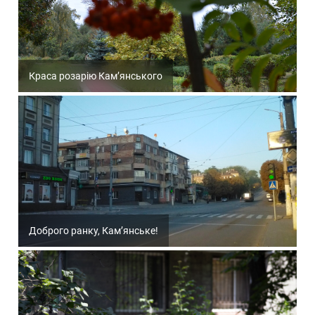
Краса розарію Кам’янського
Доброго ранку, Кам’янське!