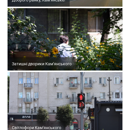
Доброго ранку, Кам’янське!
Затишні дворики Кам’янського
Світлофори Кам’янського