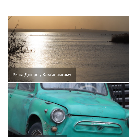
Річка Дніпро у Кам’янському