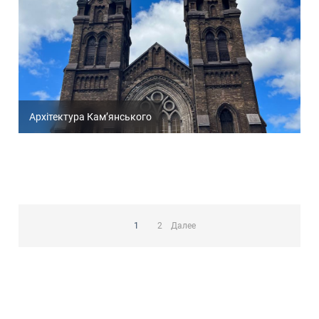
Архітектура Кам’янського
Пагинация
записей
1
2
Далее