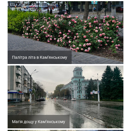
Палітра літа в Кам’янському
Магія дощу у Кам’янському