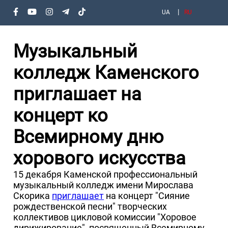
UA
RU
Музыкальный
колледж Каменского
приглашает на
концерт ко
Всемирному дню
хорового искусства
15 декабря Каменской профессиональный
музыкальный колледж имени Мирослава
Скорика
приглашает
на концерт "Сияние
рождественской песни" творческих
коллективов цикловой комиссии "Хоровое
дирижирование", посвященный Всемирному