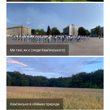
Ми такі, як є (люди Кам’янського)
Кам’янське в обіймах природи