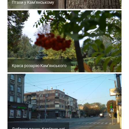
Птахи у Кам’янському
Краса розарію Кам’янського