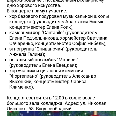
дню хорового искусства.
В концерте примут участие:
хор базового подуровня музыкальной школы
колледжа (руководитель Анастасия Билык,
концертмейстер Елена Роик);
камерный хор "Cantabile" (руководитель
Елена Подъельникова, хормейстер Светлана
Овчаренко, концертмейстер София Нибель);
этногруппа "Спиваночки" (руководитель
Анжела Галина);
вокальный ансамбль "Мальвы"
(руководитель Елена Евецкая);
хор учащихся цикловой комиссии
"Фортепиано" (руководитель Александр
Высоцкий, концертмейстер Лариса
Клименко).
Концерт состоится в 12:00 в холле возле
большого зала колледжа. Адрес: ул. Николая
Лысенко, 58. Вход свободный.