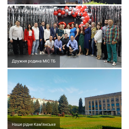
Дружня родина МІС ТБ
Наше рідне Кам’янське