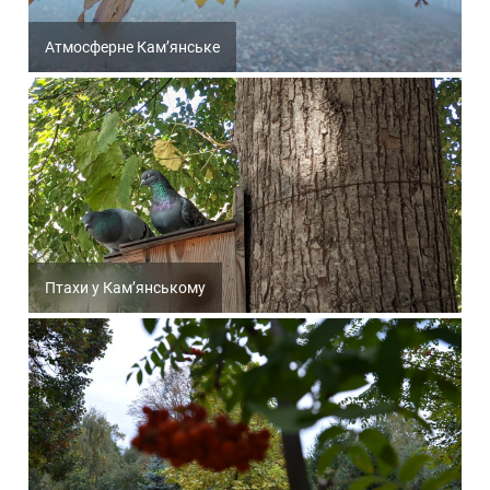
Атмосферне Кам’янське
Птахи у Кам’янському