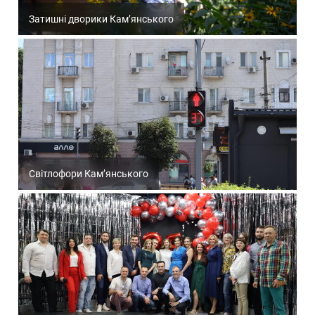
Затишні дворики Кам’янського
Світлофори Кам’янського