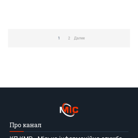
Пагинация
записей
1
2
Далее
Про канал