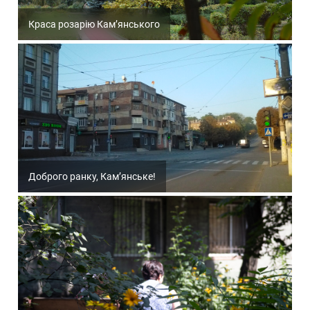
Краса розарію Кам’янського
Доброго ранку, Кам’янське!