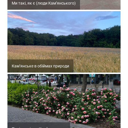
Ми такі, як є (люди Кам’янського)
Кам’янське в обіймах природи