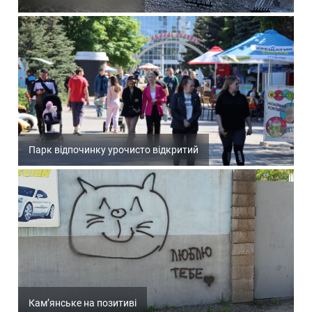
Парк відпочинку урочисто відкритий
Кам’янське на позитиві