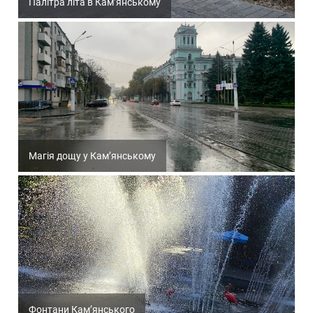
Палітра літа в Кам’янському
Магія дощу у Кам’янському
Фонтани Кам’янського