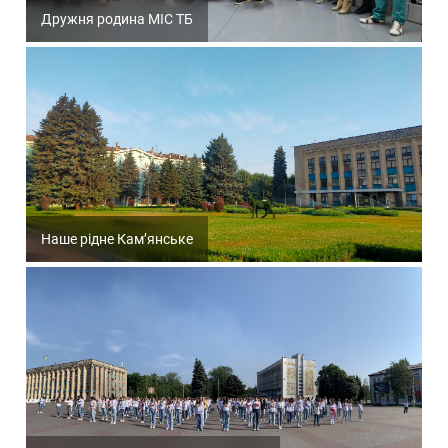
Дружня родина МІС ТБ
Наше рідне Кам’янське