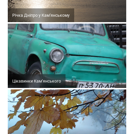
Річка Дніпро у Кам’янському
Цікавинки Кам’янського