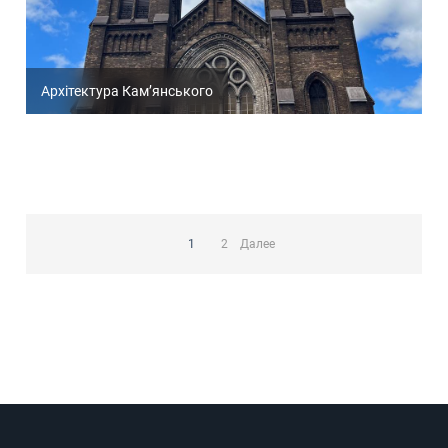
Архітектура Кам’янського
Пагинация
записей
1
2
Далее