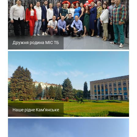
Дружня родина МІС ТБ
Наше рідне Кам’янське