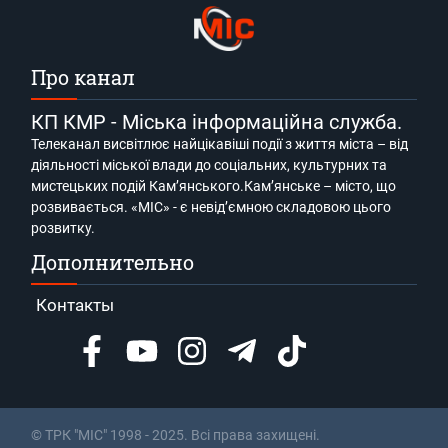
Про канал
КП КМР - Міська інформаційна служба.
Телеканал висвітлює найцікавіші події з життя міста – від
діяльності міської влади до соціальних, культурних та
мистецьких подій Кам’янського.Кам’янське – місто, що
розвивається. «МІС» - є невід’ємною складовою цього
розвитку.
Дополнительно
Контакты
© ТРК "МІС" 1998 - 2025. Всі права захищені.