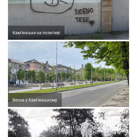
Кам’янське на позитиві
Весна у Кам’янському