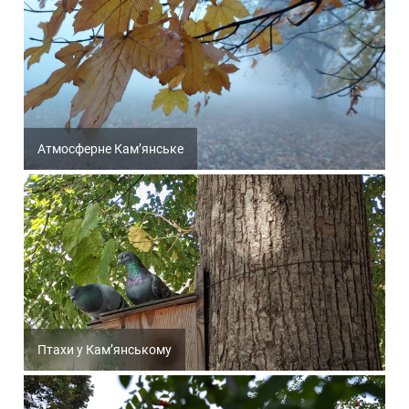
Атмосферне Кам’янське
Птахи у Кам’янському