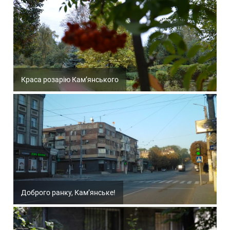
Краса розарію Кам’янського
Доброго ранку, Кам’янське!