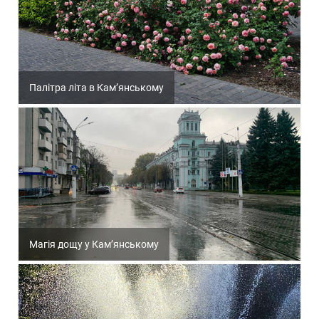
Палітра літа в Кам’янському
Магія дощу у Кам’янському