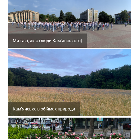
Ми такі, як є (люди Кам’янського)
Кам’янське в обіймах природи