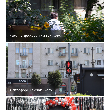
Затишні дворики Кам’янського
Світлофори Кам’янського