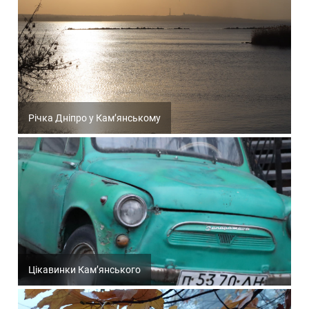
Річка Дніпро у Кам’янському
Цікавинки Кам’янського