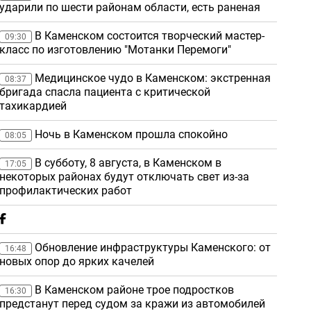
ударили по шести районам области, есть раненая
В Каменском состоится творческий мастер-
09:30
класс по изготовлению "Мотанки Перемоги"
Медицинское чудо в Каменском: экстренная
08:37
бригада спасла пациента с критической
тахикардией
Ночь в Каменском прошла спокойно
08:05
В субботу, 8 августа, в Каменском в
17:05
некоторых районах будут отключать свет из-за
профилактических работ
Обновление инфраструктуры Каменского: от
16:48
новых опор до ярких качелей
В Каменском районе трое подростков
16:30
предстанут перед судом за кражи из автомобилей