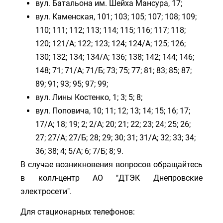
вул. Батальона им. Шейха Мансура, 17;
вул. Каменская, 101; 103; 105; 107; 108; 109;
110; 111; 112; 113; 114; 115; 116; 117; 118;
120; 121/А; 122; 123; 124; 124/А; 125; 126;
130; 132; 134; 134/А; 136; 138; 142; 144; 146;
148; 71; 71/А; 71/Б; 73; 75; 77; 81; 83; 85; 87;
89; 91; 93; 95; 97; 99;
вул. Лины Костенко, 1; 3; 5; 8;
вул. Поповича, 10; 11; 12; 13; 14; 15; 16; 17;
17/А; 18; 19; 2; 2/А; 20; 21; 22; 23; 24; 25; 26;
27; 27/А; 27/Б; 28; 29; 30; 31; 31/А; 32; 33; 34;
36; 38; 4; 5/А; 6; 7/Б; 8; 9.
В случае возникновения вопросов обращайтесь
в колл-центр АО "ДТЭК Днепровские
электросети".
Для стационарных телефонов: