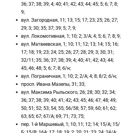
36; 37; 38; 39; 4; 40; 41; 42; 43; 44; 45; 5; 6; 7; 8;
9;
вул.
Загородная,
11; 13; 15; 17; 23; 25; 26; 27;
29; 3; 30; 35; 37; 39; 5; 7; 9;
вул.
Локомотивная,
1; 10; 2; 3/А; 4; 5; 6; 7; 8; 9;
вул.
Матвеевская,
1; 10; 11; 12; 13; 14; 15; 16;
17; 18; 19; 23; 24; 25; 26; 27; 28; 29; 3; 30; 31;
32/11; 35; 36; 37; 38; 39; 4; 40; 41; 42; 43; 44;
45; 46; 48; 5; 6; 7; 8; б/н;
вул.
Пограничная,
1; 10; 2; 2/А; 4; 8; 8/2; б/н;
просп.
Ивана Мазепы,
31; 33;
вул. Максима Рыльского, 26; 28; 30; 32; 34;
36; 37; 38; 39; 40; 41; 42; 43; 45; 46; 47; 48; 49;
50; 51; 52; 53; 54; 55; 56/58; 57; 59; 60; 61; 62;
63; 65; 67; 67/А; 69; 71; 73; 75;
пер. 1-й Маршевый, 1; 10; 11; 12; 14; 15/А; 15/
Б; 15/В; 16А; 17; 18; 19; 2; 20; 21; 23; 24; 24/А;