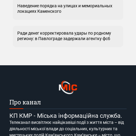
Наведение порядка на улицах и мемориальных
локациях Каменского
Ради денег корректировала удары по родному
региону: в Павлограде задержали агентку фсб
Про канал
КП КМР - Міська інформаційна служба.
Телеканал висвітлює найцікавіші події з життя міста – від
діяльності міської влади до соціальних, культурних та
мистецьких подій Кам’янського.Кам’янське – місто, що