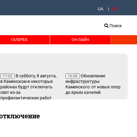
UA
RU
Поиск
ГАЛЕРЕЯ
ОН-ЛАЙН
В субботу, 8 августа,
Обновление
17:05
16:48
16
в Каменском в некоторых
инфраструктуры
тр
районах будут отключать
Каменского: от новых опор
пе
свет из-за
до ярких качелей
ав
профилактических работ
 отключение