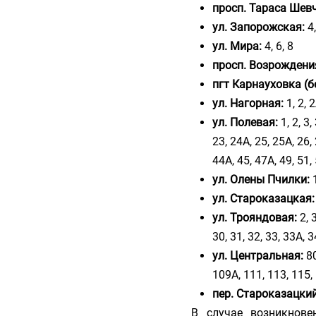
просп. Тараса Шев
ул. Запорожская:
4,
ул. Мира:
4, 6, 8
просп. Возрождени
пгт Карнауховка (б
ул. Нагорная:
1, 2, 2
ул. Полевая:
1, 2, 3,
23, 24А, 25, 25А, 26, 
44А, 45, 47А, 49, 51,
ул. Олены Пчилки:
1
ул. Староказацкая:
ул. Трояндовая:
2, 3
30, 31, 32, 33, 33А, 34
ул. Центральная:
80
109А, 111, 113, 115, 
пер. Староказацкий
В случае возникнове