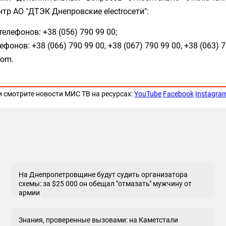
тр АО "ДТЭК Днепровские electroсети":
елефонов: +38 (056) 790 99 00;
онов: +38 (066) 790 99 00, +38 (067) 790 99 00, +38 (063) 7
com.
и смотрите новости МИС ТВ на ресурсах:
YouTube
Facebook
Instagra
На Днепропетровщине будут судить организатора
схемы: за $25 000 он обещал "отмазать" мужчину от
армии
Знания, проверенные вызовами: на Каметстали