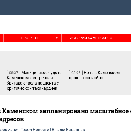
ПРОЕКТЫ
ИСТОРИЯ КАМЕНСКОГО
Медицинское чудо в
Ночь в Каменском
08:37
08:05
Каменском: экстренная
прошла спокойно
бригада спасла пациента с
критической тахикардией
в Каменском запланировано масштабное
 адресов
нформация
Город
Новости
|
Віталій Баранник