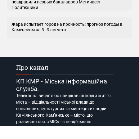
поздравили первых бакалавров Метинвест
Политехники
Жара испытает город на прочность: прогноз погоды в
Каменском на 3–9 августа
Про канал
КП КМР - Міська інформаційна
служба.
Телеканал висвітлює найцікавіші події з життя
міста – від діяльності міської влади до
соціальних, культурних та мистецьких подій
Кам’янського.Кам’янське – місто, що
розвивається. «МІС» - є невід’ємною
складовою цього розвитку.