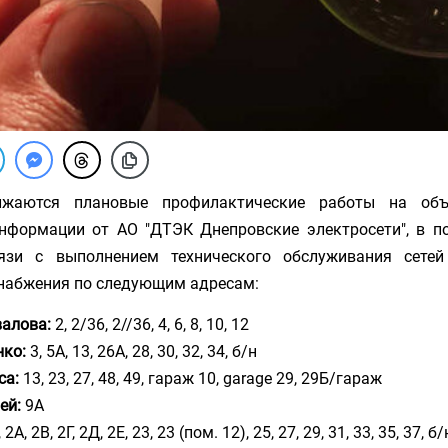
жаются плановые профилактические работы на объе
нформации от АО "ДТЭК Днепровские электросети", в по
язи с выполнением технического обслуживания сетей
набжения по следующим адресам:
валова:
2, 2/36, 2//36, 4, 6, 8, 10, 12
нко:
3, 5А, 13, 26А, 28, 30, 32, 34, б/н
са:
13, 23, 27, 48, 49, гараж 10, garage 29, 29Б/гараж
ей:
9А
 2А, 2В, 2Г, 2Д, 2Е, 23, 23 (пом. 12), 25, 27, 29, 31, 33, 35, 37, б/