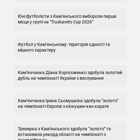
Юні футболісти з Кам’янського вибороли перше
місце у групі на "Truskavets Cup 2026"
Футбол у Кам’янському: територія єдності та
міцного характеру
Кам’янчанка Діана Хоросоженко здобула золотий
дубль на чемпіонаті України з веслування
Кам’янчанка Ірина Сьомушкіна здобула "золото"
на чемпіонаті Європи з кіокушин-кан карате
Тренерка з Кам’янського здобула “золото” та
встановила рекорд області на чемпіонаті з
пауерліфтингу