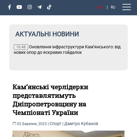
UA
RU
АКТУАЛЬНІ НОВИНИ
х
Оновлення інфраструктури Кам’янського: від
Т
16:48
і
нових опор до яскравих гойдалок
Кам’янські черлідерки
представлятимуть
Дніпропетровщину на
Чемпіонаті України
|
Спорт
|
Дмитро Кубанов
02 Березня, 2023