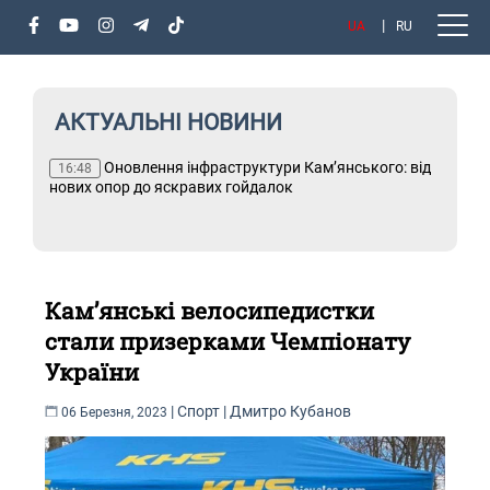
UA
RU
АКТУАЛЬНІ НОВИНИ
х
Оновлення інфраструктури Кам’янського: від
Т
16:48
і
нових опор до яскравих гойдалок
Кам’янські велосипедистки
стали призерками Чемпіонату
України
|
Спорт
|
Дмитро Кубанов
06 Березня, 2023