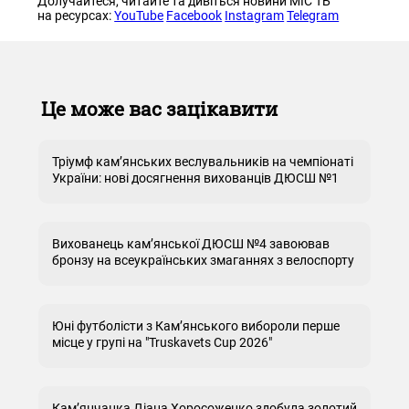
Долучайтеся, читайте та дивіться новини МІС ТБ
на ресурсах:
YouTube
Facebook
Instagram
Telegram
Це може вас зацікавити
Тріумф кам’янських веслувальників на чемпіонаті
України: нові досягнення вихованців ДЮСШ №1
Вихованець кам’янської ДЮСШ №4 завоював
бронзу на всеукраїнських змаганнях з велоспорту
Юні футболісти з Кам’янського вибороли перше
місце у групі на "Truskavets Cup 2026"
Кам’янчанка Діана Хоросоженко здобула золотий