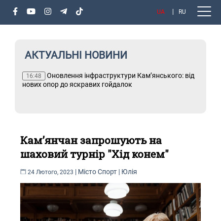
UA
RU
АКТУАЛЬНІ НОВИНИ
х
Оновлення інфраструктури Кам’янського: від
Т
16:48
і
нових опор до яскравих гойдалок
Кам’янчан запрошують на
шаховий турнір "Хід конем"
|
Місто
Спорт
|
Юлія
24 Лютого, 2023