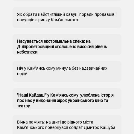
Як обрати найстигліший кавун: поради продавців і
покупців з ринку Кам’янського
Насувається екстремальна спека: на
Дніпропетровщині оголошено високий рівень
небезпеки
Ніч у Кам’янському минула без надзвичайних
подій
"Наші Кайдаші" у Кам’янському: улюблена історія
про нас у виконанні зірок українського кіно та
театру
Вічна пам’ять: на щиті до рідного міста
Кам’янського повернувся солдат Дмитро Кашуба