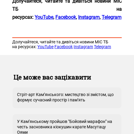
Долучайтеся, читайте та дивіться новини МІС
ТБ на
ресурсах:
YouTube
,
Facebook
,
Instagram
,
Telegram
Долучайтеся, читайте та дивіться новини МІС ТБ
на ресурсах:
YouTube
Facebook
Instagram
Telegram
Це може вас зацікавити
Стріт-арт Кам’янського: мистецтво зі змістом, що
формує сучасний простір і пам’ять
У Кам’янському пройшов "Бойовий марафон" на
честь засновника кіокушин карате Масутацу
Оями