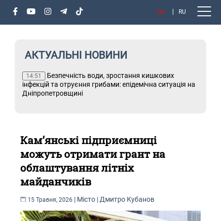
UA
RU
АКТУАЛЬНІ НОВИНИ
д
Безпечність води, зростання кишкових
Т
14:51
інфекцій та отруєння грибами: епідемічна ситуація на
Дніпропетровщині
Кам’янські підприємниці
можуть отримати грант на
облаштування літніх
майданчиків
|
Місто
|
Дмитро Кубанов
15 Травня, 2026