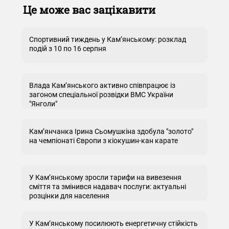
Це може вас зацікавити
Спортивний тиждень у Кам’янському: розклад
подій з 10 по 16 серпня
Влада Кам’янського активно співпрацює із
загоном спеціальної розвідки ВМС України
"Янголи"
Кам’янчанка Ірина Сьомушкіна здобула "золото"
на чемпіонаті Європи з кіокушин-кан карате
У Кам’янському зросли тарифи на вивезення
сміття та змінився надавач послуги: актуальні
розцінки для населення
У Кам’янському посилюють енергетичну стійкість