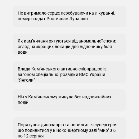
Не витримало серце: перебуваючи на лікуванні,
помер солдат Ростислав Лупашко
Як кам’янчани рятуються від аномальної спеки:
огляд найкращих локацій для відпочинку біля
води
Влада Кам’янського активно співпрацює із
загоном спеціальної розвідки ВМС України
"Янголи"
Ніч у Кам’янському минула без надзвичайних
подій
Порятунок динозаврів та нове життя супергероя:
що подивитися у кіноконцертному залі "Мир" з 6
по 12 серпня