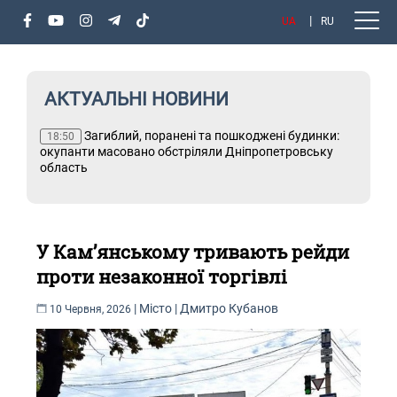
UA
RU
АКТУАЛЬНІ НОВИНИ
Загиблий, поранені та пошкоджені будинки:
Т
18:50
і
окупанти масовано обстріляли Дніпропетровську
область
У Кам’янському тривають рейди
проти незаконної торгівлі
|
Місто
|
Дмитро Кубанов
10 Червня, 2026