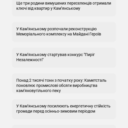
Ще три родини вимушених переселенців отримали
ключі від квартир у Кам’янському
У Кам’янському розпочали реконструкцію
Меморіального комплексу на Майдані Героїв
У Кам’янському стартував конкурс "Пиріг
Незалежності"
Понад 2 тисячі тонн з початку року: Каметсталь
поновлює промислові обсяги виробництва
кам’яновугільного пеку
У Кам’янському посилюють енергетичну стійкість
громади перед осінньо-зимовим періодом