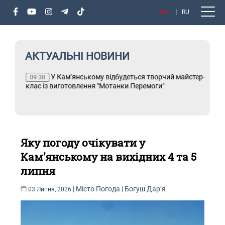
UA
RU
АКТУАЛЬНІ НОВИНИ
У Кам’янському відбудеться творчий майстер-
Т
09:30
клас із виготовлення "Мотанки Перемоги"
Яку погоду очікувати у
Кам’янському на вихідних 4 та 5
липня
|
Місто
Погода
|
Богуш Дарʼя
03 Липня, 2026